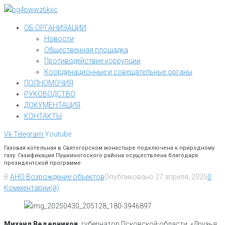
Перейти
к
ОБ ОРГАНИЗАЦИИ
контенту
Новости
Общественная площадка
Противодействие коррупции
Координационные и совещательные органы
ПОЛНОМОЧИЯ
РУКОВОДСТВО
ДОКУМЕНТАЦИЯ
КОНТАКТЫ
Vk
Telegram
Youtube
Газовая котельная в Святогорском монастыре подключена к природному
газу. Газификация Пушкиногоского района осуществлена благодаря
президентской программе
В
АНО Возрождение объектов
Опубликовано
27 апреля, 2025
0
Комментарии(й)
Михаил Ведерников
, губернатор Псковской области: «Друзья,