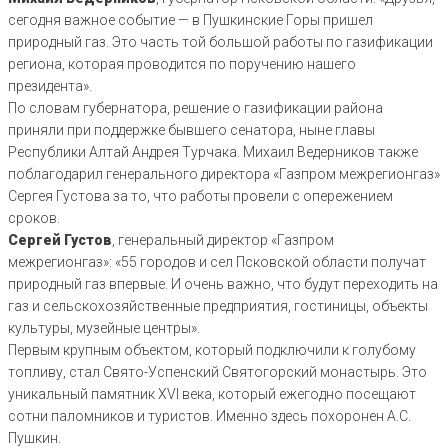
сегодня важное событие — в Пушкинские Горы пришел
природный газ. Это часть той большой работы по газификации
региона, которая проводится по поручению нашего
президента».
По словам губернатора, решение о газификации района
приняли при поддержке бывшего сенатора, ныне главы
Республики Алтай Андрея Турчака. Михаил Ведерников также
поблагодарил генерального директора «Газпром межрегионгаз»
Сергея Густова за то, что работы провели с опережением
сроков.
Сергей Густов
, генеральный директор «Газпром
межрегионгаз»: «55 городов и сел Псковской области получат
природный газ впервые. И очень важно, что будут переходить на
газ и сельскохозяйственные предприятия, гостиницы, объекты
культуры, музейные центры».
Первым крупным объектом, который подключили к голубому
топливу, стал Свято-Успенский Святогорский монастырь. Это
уникальный памятник XVI века, который ежегодно посещают
сотни паломников и туристов. Именно здесь похоронен А.С.
Пушкин.