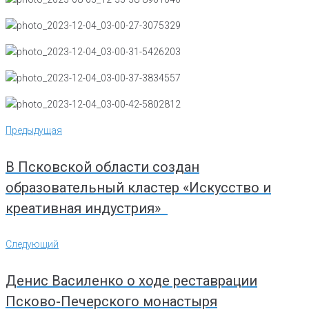
Навигация
Предыдущая
Предыдущая
по
записям
В Псковской области создан
образовательный кластер «Искусство и
креативная индустрия»
Следующий
Следующий
Денис Василенко о ходе реставрации
Псково-Печерского монастыря