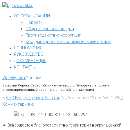
Перейти
к
ОБ ОРГАНИЗАЦИИ
контенту
Новости
Общественная площадка
Противодействие коррупции
Координационные и совещательные органы
ПОЛНОМОЧИЯ
РУКОВОДСТВО
ДОКУМЕНТАЦИЯ
КОНТАКТЫ
Vk
Telegram
Youtube
В церкви Сорока Севастийских мучеников в Печорах установлен
отреставрированный крест над алтарной частью храма
В
АНО Возрождение объектов
Опубликовано
19 ноября, 2025
0
Комментарии(й)
🔸 Завершается благоустройство территории вокруг церквей