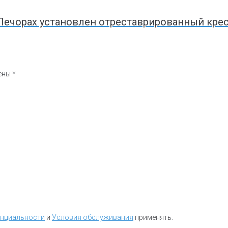
Печорах установлен отреставрированный крес
чены
*
енциальности
и
Условия обслуживания
применять.