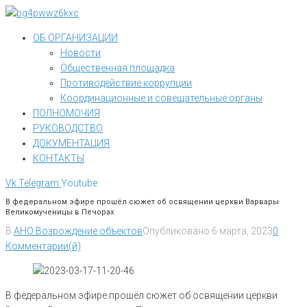
Перейти
к
ОБ ОРГАНИЗАЦИИ
контенту
Новости
Общественная площадка
Противодействие коррупции
Координационные и совещательные органы
ПОЛНОМОЧИЯ
РУКОВОДСТВО
ДОКУМЕНТАЦИЯ
КОНТАКТЫ
Vk
Telegram
Youtube
В федеральном эфире прошёл сюжет об освящении церкви Варвары
Великомученицы в Печорах
В
АНО Возрождение объектов
Опубликовано
6 марта, 2023
0
Комментарии(й)
В федеральном эфире прошёл сюжет об освящении церкви