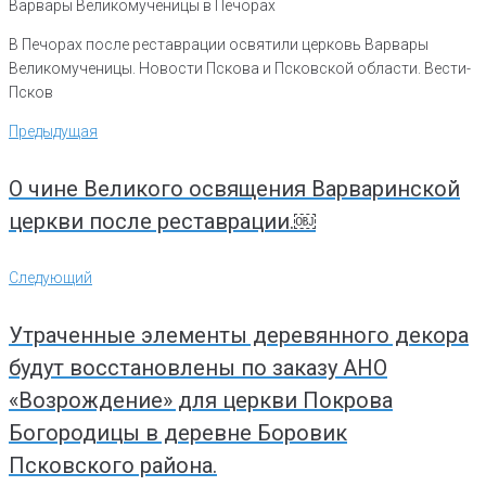
Варвары Великомученицы в Печорах
В Печорах после реставрации освятили церковь Варвары
Великомученицы. Новости Пскова и Псковской области. Вести-
Псков
Навигация
Предыдущая
Предыдущая
по
записям
О чине Великого освящения Варваринской
церкви после реставрации.￼
Следующий
Следующий
Утраченные элементы деревянного декора
будут восстановлены по заказу АНО
«Возрождение» для церкви Покрова
Богородицы в деревне Боровик
Псковского района.