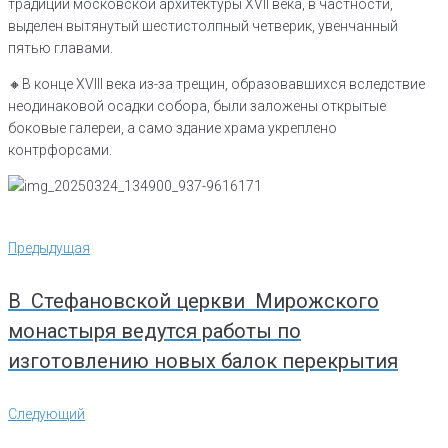
традиции московской архитектуры XVII века, в частности,
выделен вытянутый шестистолпный четверик, увенчанный
пятью главами.
🔸️В конце XVIII века из-за трещин, образовавшихся вследствие
неодинаковой осадки собора, были заложены открытые
боковые галереи, а само здание храма укреплено
контрфорсами.
Навигация
Предыдущая
Предыдущая
по
записям
В Стефановской церкви Мирожского
монастыря ведутся работы по
изготовлению новых балок перекрытия
Следующий
Следующий