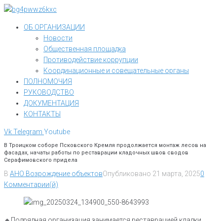
Перейти
к
ОБ ОРГАНИЗАЦИИ
контенту
Новости
Общественная площадка
Противодействие коррупции
Координационные и совещательные органы
ПОЛНОМОЧИЯ
РУКОВОДСТВО
ДОКУМЕНТАЦИЯ
КОНТАКТЫ
Vk
Telegram
Youtube
В Троицком соборе Псковского Кремля продолжается монтаж лесов на
фасадах, начаты работы по реставрации кладочных швов сводов
Серафимовского придела
В
АНО Возрождение объектов
Опубликовано
21 марта, 2025
0
Комментарии(й)
🔸Подрядная организация занимается реставрацией кладки,