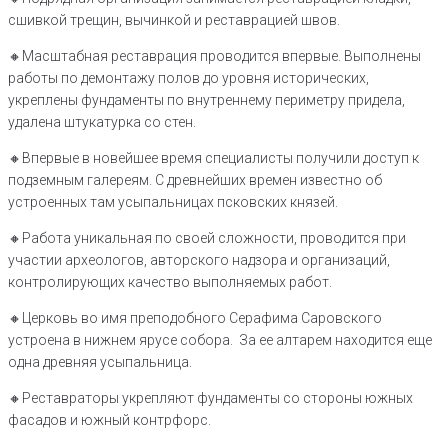
сшивкой трещин, вычинкой и реставрацией швов.
🔸️Масштабная реставрация проводится впервые. Выполнены
работы по демонтажу полов до уровня исторических,
укреплены фундаменты по внутреннему периметру придела,
удалена штукатурка со стен.
🔸️Впервые в новейшее время специалисты получили доступ к
подземным галереям. С древнейших времен известно об
устроенных там усыпальницах псковских князей.
🔸️Работа уникальная по своей сложности, проводится при
участии археологов, авторского надзора и организаций,
контролирующих качество выполняемых работ.
🔸️Церковь во имя преподобного Серафима Саровского
устроена в нижнем ярусе собора. За ее алтарем находится еще
одна древняя усыпальница.
🔸Реставраторы укрепляют фундаменты со стороны южных
фасадов и южный контрфорс.