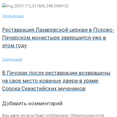
Навигация
Предыдущая
Предыдущая
по
записям
Реставрация Лазаревской церкви в Псково-
Печерском монастыре завершится уже в
этом году
Следующий
Следующий
В Печорах после реставрации возвращены
на свое место кованые двери в храме
Сорока Севастийских мучеников
Добавить комментарий
Ваш адрес email не будет опубликован.
Обязательные поля