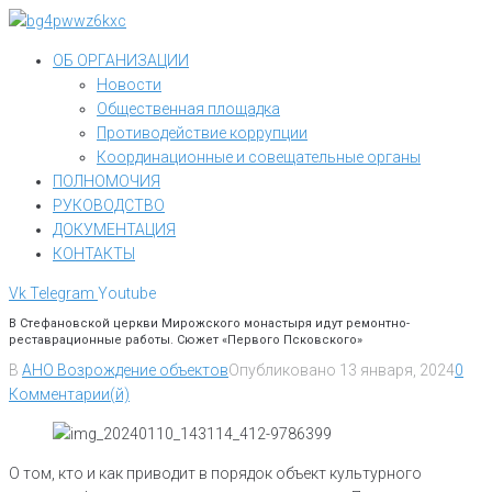
Перейти
к
ОБ ОРГАНИЗАЦИИ
контенту
Новости
Общественная площадка
Противодействие коррупции
Координационные и совещательные органы
ПОЛНОМОЧИЯ
РУКОВОДСТВО
ДОКУМЕНТАЦИЯ
КОНТАКТЫ
Vk
Telegram
Youtube
В Стефановской церкви Мирожского монастыря идут ремонтно-
реставрационные работы. Сюжет «Первого Псковского»
В
АНО Возрождение объектов
Опубликовано
13 января, 2024
0
Комментарии(й)
О том, кто и как приводит в порядок объект культурного