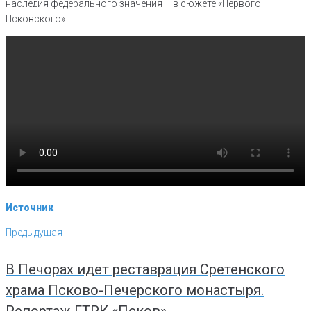
наследия федерального значения – в сюжете «Первого
Псковского».
Источник
Навигация
Предыдущая
Предыдущая
по
записям
В Печорах идет реставрация Сретенского
храма Псково-Печерского монастыря.
Репортаж ГТРК «Псков»