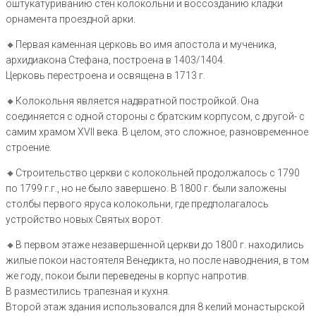
оштукатуриванию стен колокольни и воссозданию кладки
орнамента проездной арки.
🔸️Первая каменная церковь во имя апостола и мученика,
архидиакона Стефана, построена в 1403/1404.
Церковь перестроена и освящена в 1713 г.
🔸Колокольня является надвратной постройкой. Она
соединяется с одной стороны с братским корпусом, с другой- с
самим храмом XVII века. В целом, это сложное, разновременное
строение.
🔸Строительство церкви с колокольней продолжалось с 1790
по 1799 г.г., но не было завершено. В 1800 г. были заложены
столбы первого яруса колокольни, где предполагалось
устройство новых Святых ворот.
🔸В первом этаже незавершенной церкви до 1800 г. находились
жилые покои настоятеля Венедикта, но после наводнения, в том
же году, покои были переведены в корпус напротив.
В разместились трапезная и кухня.
Второй этаж здания использовался для 8 келий монастырской