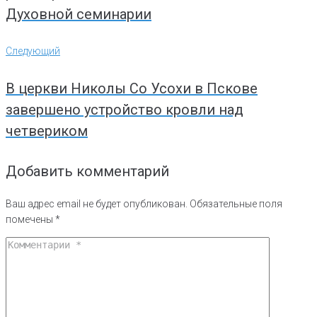
Духовной семинарии
Следующий
Следующий
В церкви Николы Со Усохи в Пскове
завершено устройство кровли над
четвериком
Добавить комментарий
Ваш адрес email не будет опубликован.
Обязательные поля
помечены
*