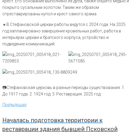
крест. Его основание выполнено из дуба, также обшито медью и
покрыто сусальным золотом. Таким же образом
отреставрированы купол и крест самого храма.
🔸️В Стефановской церкви работы ведутся с 2024 года. На 2025
год запланировано завершение кровельных работ, работа в
интерьерах церкви и братского корпуса, устройство и
подведение коммуникаций.
📷Стефановская церковь в разные периоды существования. 1.
До 1917 года. 2. 1924 год. 3. Реставрация. 2025 год.
Навигация
Предыдущая
Предыдущая
по
записям
Началась подготовка территории к
реставрации здания бывшей Псковской