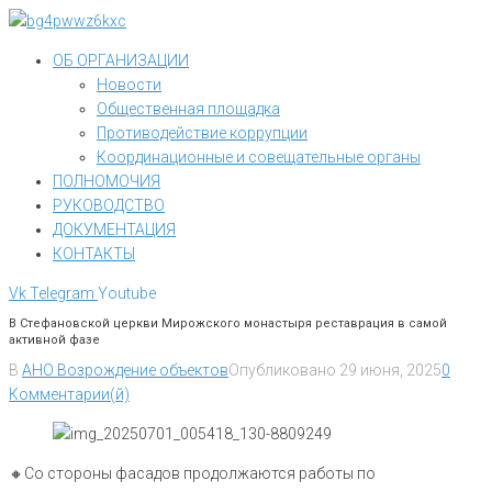
Перейти
к
ОБ ОРГАНИЗАЦИИ
контенту
Новости
Общественная площадка
Противодействие коррупции
Координационные и совещательные органы
ПОЛНОМОЧИЯ
РУКОВОДСТВО
ДОКУМЕНТАЦИЯ
КОНТАКТЫ
Vk
Telegram
Youtube
В Стефановской церкви Мирожского монастыря реставрация в самой
активной фазе
В
АНО Возрождение объектов
Опубликовано
29 июня, 2025
0
Комментарии(й)
🔸Со стороны фасадов продолжаются работы по