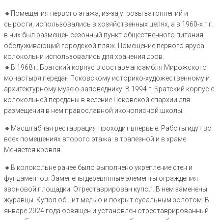
🔸Помещения первого этажа, из-за угрозы затоплений и
сырости, использовались в хозяйственных целях, а в 1960-х г.г.
в них был размещен сезонный пункт общественного питания,
обслуживающий городской пляж. Помещение первого яруса
колокольни использовались для хранения дров.
🔸В 1968 г. Братский корпус в составе ансамбля Мирожского
монастыря передан Псковскому историко-художественному и
архитектурному музею-заповеднику. В 1994 г. Братский корпус с
колокольней переданы в ведение Псковской епархии для
размещения в нем православной иконописной школы.
🔸Масштабная реставрация проходит впервые. Работы идут во
всех помещениях второго этажа: в трапезной и в храме.
Меняется кровля.
🔸В колокольне ранее было выполнено укрепление стен и
фундаментов. Заменены деревянные элементы ограждения
звоновой площадки. Отреставрирован купол. В нем заменены
журавцы. Купол обшит медью и покрыт сусальным золотом. В
январе 2024 года освящен и установлен отреставрированный