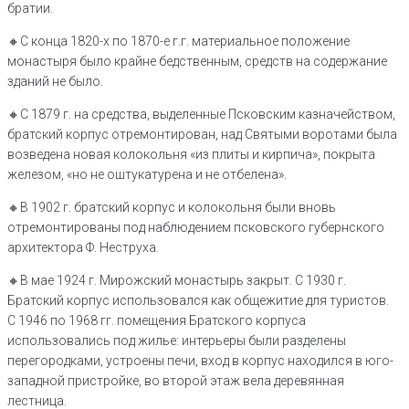
братии.
🔸С конца 1820-х по 1870-е г.г. материальное положение
монастыря было крайне бедственным, средств на содержание
зданий не было.
🔸С 1879 г. на средства, выделенные Псковским казначейством,
братский корпус отремонтирован, над Святыми воротами была
возведена новая колокольня «из плиты и кирпича», покрыта
железом, «но не оштукатурена и не отбелена».
🔸В 1902 г. братский корпус и колокольня были вновь
отремонтированы под наблюдением псковского губернского
архитектора Ф. Неструха.
🔸В мае 1924 г. Мирожский монастырь закрыт. С 1930 г.
Братский корпус использовался как общежитие для туристов.
С 1946 по 1968 гг. помещения Братского корпуса
использовались под жилье: интерьеры были разделены
перегородками, устроены печи, вход в корпус находился в юго-
западной пристройке, во второй этаж вела деревянная
лестница.