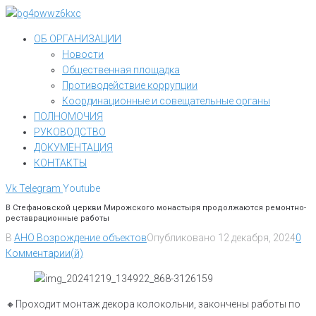
Перейти
к
ОБ ОРГАНИЗАЦИИ
контенту
Новости
Общественная площадка
Противодействие коррупции
Координационные и совещательные органы
ПОЛНОМОЧИЯ
РУКОВОДСТВО
ДОКУМЕНТАЦИЯ
КОНТАКТЫ
Vk
Telegram
Youtube
В Стефановской церкви Мирожского монастыря продолжаются ремонтно-
реставрационные работы
В
АНО Возрождение объектов
Опубликовано
12 декабря, 2024
0
Комментарии(й)
🔸️Проходит монтаж декора колокольни, закончены работы по