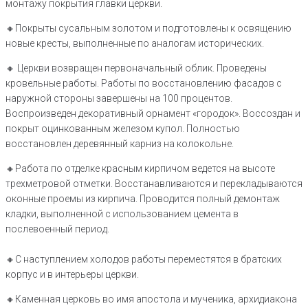
монтажу покрытия главки церкви.
🔸️Покрыты сусальным золотом и подготовлены к освящению
новые кресты, выполненные по аналогам исторических.
🔸️ Церкви возвращен первоначальный облик. Проведены
кровельные работы. Работы по восстановлению фасадов с
наружной стороны завершены на 100 процентов.
Воспроизведен декоративный орнамент «городок». Воссоздан и
покрыт оцинкованным железом купол. Полностью
восстановлен деревянный карниз на колокольне.
🔸️Работа по отделке красным кирпичом ведется на высоте
трехметровой отметки. Восстанавливаются и перекладываются
оконные проемы из кирпича. Проводится полный демонтаж
кладки, выполненной с использованием цемента в
послевоенный период.
🔸️С наступлением холодов работы переместятся в братских
корпус и в интерьеры церкви.
🔸️Каменная церковь во имя апостола и мученика, архидиакона