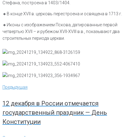
Стефана, построена в 1403/1404.
🔸️В конце XVII в. церковь перестроена и освящена в 1713 г.
🔸️Иконы с изображением Пскова, датированные первой
четвертью XVII – и рубежом XVII-XVIII в.в., показывают два
строительных периода церкви.
Навигация
Предыдущая
Предыдущая
по
записям
12 декабря в России отмечается
государственный праздник — День
Конституции