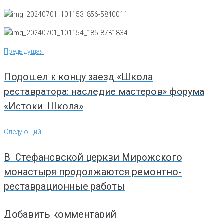
Навигация
Предыдущая
Предыдущая
по
записям
Подошел к концу заезд «Школа
реставратора: наследие мастеров» форума
«Истоки. Школа»
Следующий
Следующий
В Стефановской церкви Мирожского
монастыря продолжаются ремонтно-
реставрационные работы
Добавить комментарий