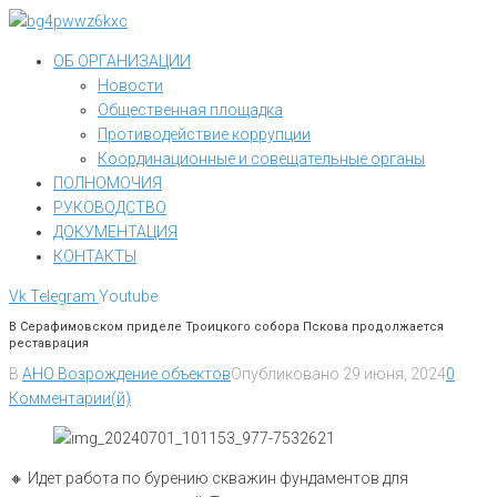
Перейти
к
ОБ ОРГАНИЗАЦИИ
контенту
Новости
Общественная площадка
Противодействие коррупции
Координационные и совещательные органы
ПОЛНОМОЧИЯ
РУКОВОДСТВО
ДОКУМЕНТАЦИЯ
КОНТАКТЫ
Vk
Telegram
Youtube
В Серафимовском приделе Троицкого собора Пскова продолжается
реставрация
В
АНО Возрождение объектов
Опубликовано
29 июня, 2024
0
Комментарии(й)
🔸️ Идет работа по бурению скважин фундаментов для