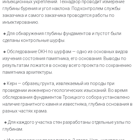
инъекционных укреплений. Технадзор проводит измерение
глубины бурения и угол наклона. Под контролем службы
заказчика и самого заказчика проводятся работы по
инъектированию.
🔸️Для обнаружения глубины фундаментов и пустот были
сделаны контрольные шурфы.
🔸️Обследование ОКН по шурфам — одно из основных видов
изучения состояния памятника, его основания. Выводы по
результатам ложатся в основу всего проекта по сохранению
памятника архитектуры.
🔸️Керн — образец грунта, извлекаемый из породы при
проведении инженерно-геологических изысканий. Во время
обследования фундаментов Троицкого собора установлено
наличие гранитного камня и известняка, глубина основания в
разных частях храма.
🔸️Для каждого участка стен разработаны отдельные узлы по
глубинам.