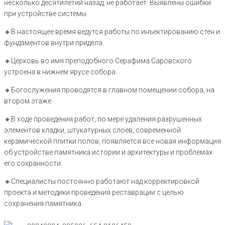
несколько десятилетий назад, не работает. Выявлены ошибки
при устройстве системы.
🔸️В настоящее время ведутся работы по инъектированию стен и
фундаментов внутри придела.
🔸️Церковь во имя преподобного Серафима Саровского
устроена в нижнем ярусе собора.
🔸️Богослужения проводятся в главном помещении собора, на
втором этаже.
🔸️В ходе проведения работ, по мере удаления разрушенных
элементов кладки, штукатурных слоев, современной
керамической плитки полов, появляется все новая информация
об устройстве памятника истории и архитектуры и проблемах
его сохранности.
🔸️Специалисты постоянно работают над корректировкой
проекта и методики проведения реставрации с целью
сохранения памятника.