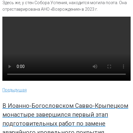
Здесь же, у стен Собора Успения, находится могила поэта. Она
отреставрирована АНО «Возрождение» в 2023 г.
Навигация
Предыдущая
Предыдущая
по
записям
В Иоанно-Богословском Савво-Крыпецком
монастыре завершился первый этап
подготовительных работ по замене
аварийного кровельного покрытия