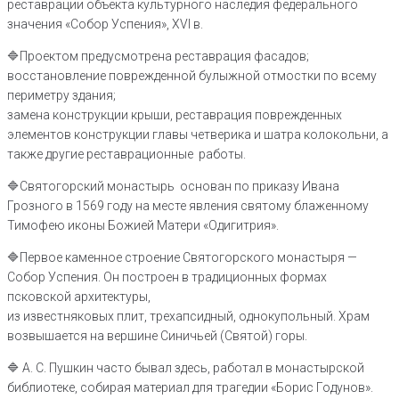
реставрации объекта культурного наследия федерального
значения «Собор Успения», XVI в.
🔷Проектом предусмотрена реставрация фасадов;
восстановление поврежденной булыжной отмостки по всему
периметру здания;
замена конструкции крыши, реставрация поврежденных
элементов конструкции главы четверика и шатра колокольни, а
также другие реставрационные работы.
🔷Святогорский монастырь основан по приказу Ивана
Грозного в 1569 году на месте явления святому блаженному
Тимофею иконы Божией Матери «Одигитрия».
🔷Первое каменное строение Святогорского монастыря —
Собор Успения. Он построен в традиционных формах
псковской архитектуры,
из известняковых плит, трехапсидный, однокупольный. Храм
возвышается на вершине Синичьей (Святой) горы.
🔷 А. С. Пушкин часто бывал здесь, работал в монастырской
библиотеке, собирая материал для трагедии «Борис Годунов».