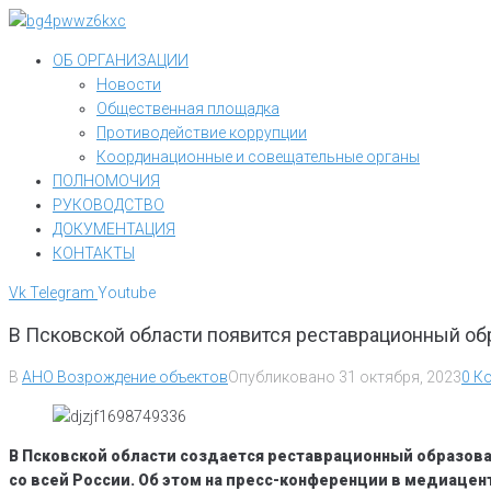
Перейти
к
ОБ ОРГАНИЗАЦИИ
контенту
Новости
Общественная площадка
Противодействие коррупции
Координационные и совещательные органы
ПОЛНОМОЧИЯ
РУКОВОДСТВО
ДОКУМЕНТАЦИЯ
КОНТАКТЫ
Vk
Telegram
Youtube
В Псковской области появится реставрационный об
В
АНО Возрождение объектов
Опубликовано
31 октября, 2023
0 К
В Псковской области создается реставрационный образов
со всей России. Об этом на пресс-конференции в медиаце