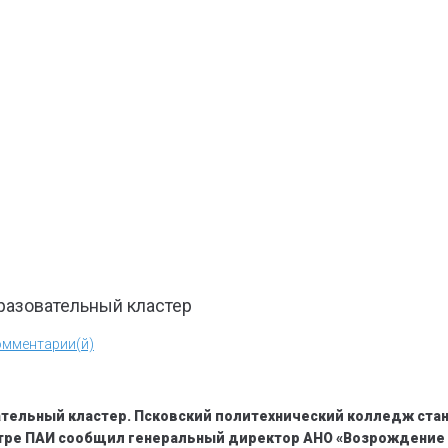
разовательный кластер
омментарии(й)
ательный кластер. Псковский политехнический колледж ст
нтре ПАИ сообщил генеральный директор АНО «Возрождение 