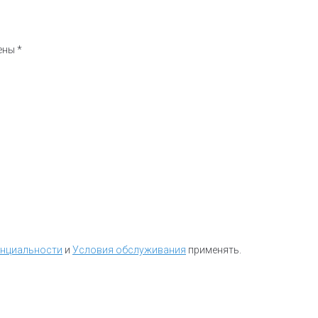
чены
*
енциальности
и
Условия обслуживания
применять.