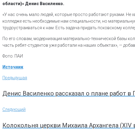
области)» Денис Василенко.
«У нас очень мало людей, которые просто работают руками. Не
колледже есть необходимые нам специальности, но материальну
трудоустраиваться к нам. Есть задача придать псковскому коллед
По его словам, модернизация материально-технической базы колл
часть ребят-студентов уже работали на наших объектах», — доба
Фото: ПАИ
Источник
Навигация
Предыдущая
Предыдущая
по
записям
Денис Василенко рассказал о плане работ в
Следующий
Следующий
Колокольня церкви Михаила Архангела (XIV 