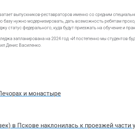
 хватает выпускников-реставраторов именно со средним специаль
ю базу нужно модернизировать, дать возможность ребятам проходи
жу статус федерального, куда будут приезжать на обучение и прак
еджа запланирована на 2024 год. «И постепенно мы студентов буд
вил Денис Василенко.
 Печорах и монастыре
век) в Пскове наклонилась к проезжей части