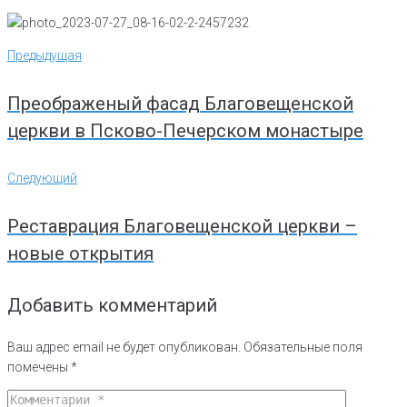
Навигация
Предыдущая
Предыдущая
по
записям
Преображеный фасад Благовещенской
церкви в Псково-Печерском монастыре
Следующий
Следующий
Реставрация Благовещенской церкви –
новые открытия
Добавить комментарий
Ваш адрес email не будет опубликован.
Обязательные поля
помечены
*