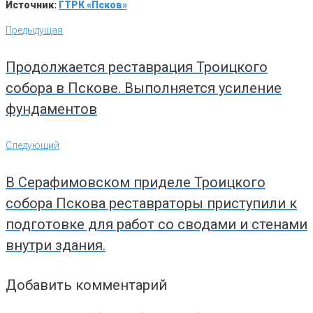
Источник:
ГТРК «Псков»
Навигация
Предыдущая
Предыдущая
по
записям
Продолжается реставрация Троицкого
собора в Пскове. Выполняется усиление
фундаментов
Следующий
Следующий
В Серафимовском приделе Троицкого
собора Пскова реставраторы приступили к
подготовке для работ со сводами и стенами
внутри здания.
Добавить комментарий