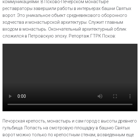
коммуникациями. В Псково-Печерском монастыре
реставраторы завершили работы в интерьерах башни Святых
ворот. Это уникальное объект средневекового оборонного
зодчества и монастырской архитектуры. Служит главным
входом в монастырь. Окончательный архитектурный облик
сложился в Петровскую эпоху. Репортаж ГТРК Псков:
Печорская крепость, монастырь и сам город с высоты древнего
гульбища. Попасть на смотровую площадку в башню Святых
ворот можно только по крепостным стенам, возведенным еще