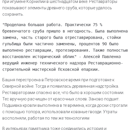
при игумене Корнилии в шестнадцатом веке. Реставраторы
показывают элементы древнего сруба, которые удалось
сохранить.
"Проделана большая работа. Практически 75 %
бревенчатого сруба пришло в негодность. Была выполнена
замена, часть старого была отреставрирована, стойки
гульбища были частично заменены, процентов 90 было
выполнено реставрации, протезирования. Также полностью
восстановлен исторический облик" - Алексей Павленко
ведущий инженер технического надзора Реставрационно-
строительной мастерской Псковской епархии.
Башня перестроена в Петровское время при подготовке к
Северной войне. Тогда и появилась деревянная надстройка.
Реставраторами спасено все, что было в хорошем состоянии.
Тес вручную расчищен от красочных слоев. Заново подшит.
Подшивка кровли выполнена в те времена, когда доски строгали
с помощью топора, использовали кованые гвозди. Утраты
восполняли, работая по тем же технологиям
В интерьерах памятника тоже соединились история и