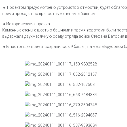
🔸️ Проектом предусмотрено устройство отмостки, будет облаго
время проходят по крепостным стенам и башням.
🔸️Историческая справка.
Каменные стены с шестью башнями и тремя воротами были постр
выдержала двухмесячную осаду отряда войск Стефана Батория в 
🔸️В настоящее время сохранилось 9 башен, на месте Брусовой б