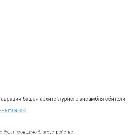
аврация башен архитектурного ансамбля обители
мментарии(й)
ке будет проведено благоустройство.