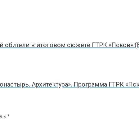
й обители в итоговом сюжете ГТРК «Псков» 
астырь. Архитектура». Программа ГТРК «Пско
чены
*