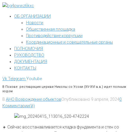
Перейти
к
ОБ ОРГАНИЗАЦИИ
контенту
Новости
Общественная площадка
Противодействие коррупции
Координационные и совещательные органы
ПОЛНОМОЧИЯ
РУКОВОДСТВО
ДОКУМЕНТАЦИЯ
КОНТАКТЫ
Vk
Telegram
Youtube
В Пскове реставрация церкви Николы со Усохи (XV-XVI в.в.) идет полным
ходом
В
АНО Возрождение объектов
Опубликовано
9 апреля, 2024
0
Комментарии(й)
🔸️ Сейчас восстанавливается кладка фундамента и стен со