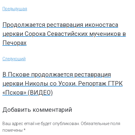
Навигация
Предыдущая
Предыдущая
по
записям
Продолжается реставрация иконостаса
церкви Сорока Севастийских мучеников в
Печорах
Следующий
Следующий
В Пскове продолжается реставрация
церкви Николы со Усохи. Репортаж ГТРК
«Псков» (ВИДЕО)
Добавить комментарий
Ваш адрес email не будет опубликован.
Обязательные поля
помечены
*