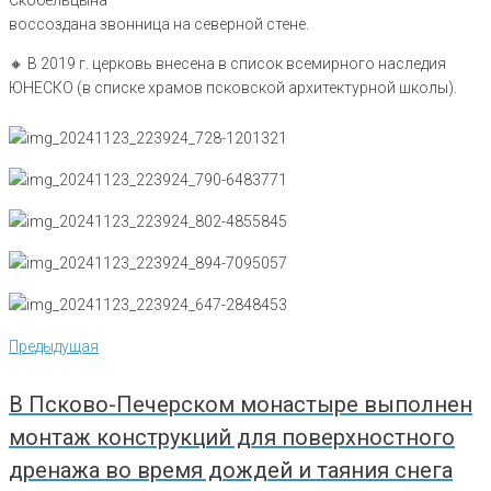
Скобельцына
воссоздана звонница на северной стене.
🔸️ В 2019 г. церковь внесена в список всемирного наследия
ЮНЕСКО (в списке храмов псковской архитектурной школы).
Навигация
Предыдущая
Предыдущая
по
записям
В Псково-Печерском монастыре выполнен
монтаж конструкций для поверхностного
дренажа во время дождей и таяния снега