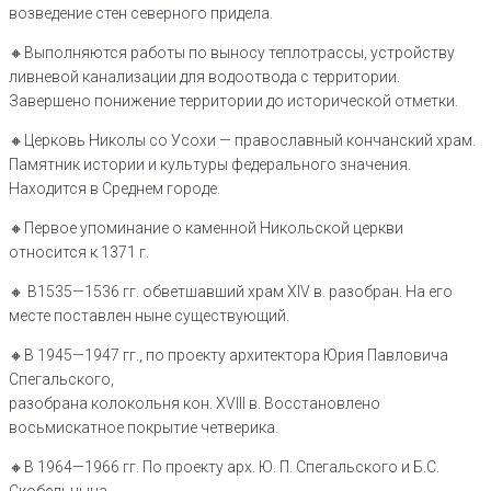
возведение стен северного придела.
🔸️Выполняются работы по выносу теплотрассы, устройству
ливневой канализации для водоотвода с территории.
Завершено понижение территории до исторической отметки.
🔸️Церковь Николы со Усохи — православный кончанский храм.
Памятник истории и культуры федерального значения.
Находится в Среднем городе.
🔸️Первое упоминание о каменной Никольской церкви
относится к 1371 г.
🔸️ В1535—1536 гг. обветшавший храм XIV в. разобран. На его
месте поставлен ныне существующий.
🔸️В 1945—1947 гг., по проекту архитектора Юрия Павловича
Спегальского,
разобрана колокольня кон. XVIII в. Восстановлено
восьмискатное покрытие четверика.
🔸️В 1964—1966 гг. По проекту арх. Ю. П. Спегальского и Б.С.