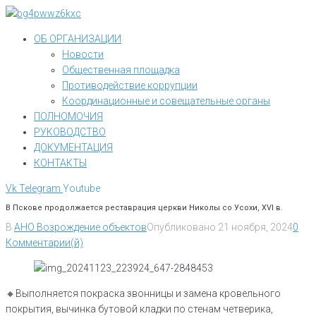
Перейти
к
ОБ ОРГАНИЗАЦИИ
контенту
Новости
Общественная площадка
Противодействие коррупции
Координационные и совещательные органы
ПОЛНОМОЧИЯ
РУКОВОДСТВО
ДОКУМЕНТАЦИЯ
КОНТАКТЫ
Vk
Telegram
Youtube
В Пскове продолжается реставрация церкви Николы со Усохи, XVI в.
В
АНО Возрождение объектов
Опубликовано
21 ноября, 2024
0
Комментарии(й)
🔸️Выполняется покраска звонницы и замена кровельного
покрытия, вычинка бутовой кладки по стенам четверика,