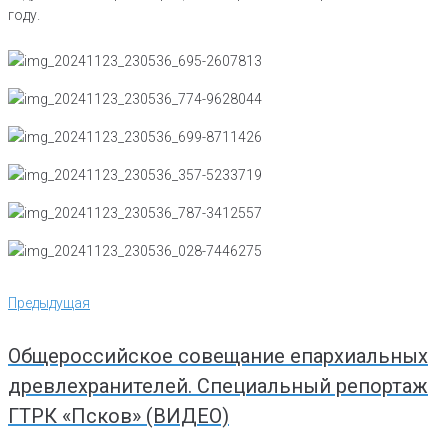
году.
Навигация
Предыдущая
Предыдущая
по
записям
Общероссийское совещание епархиальных
древлехранителей. Специальный репортаж
ГТРК «Псков» (ВИДЕО)