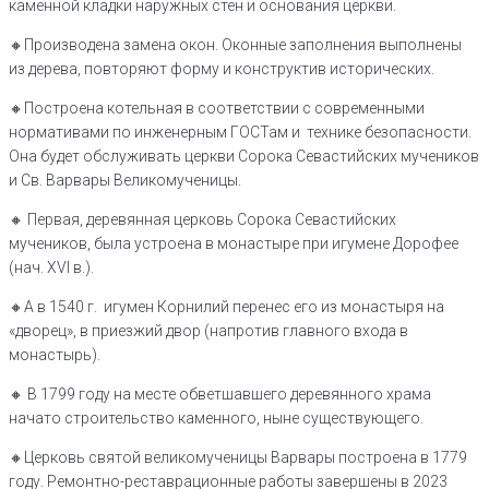
каменной кладки наружных стен и основания церкви.
🔸️Производена замена окон. Оконные заполнения выполнены
из дерева, повторяют форму и конструктив исторических.
🔸️Построена котельная в соответствии с современными
нормативами по инженерным ГОСТам и технике безопасности.
Она будет обслуживать церкви Сорока Севастийских мучеников
и Св. Варвары Великомученицы.
🔸️ Первая, деревянная церковь Сорока Севастийских
мучеников, была устроена в монастыре при игумене Дорофее
(нач. XVI в.).
🔸️А в 1540 г. игумен Корнилий перенес его из монастыря на
«дворец», в приезжий двор (напротив главного входа в
монастырь).
🔸️ В 1799 году на месте обветшавшего деревянного храма
начато строительство каменного, ныне существующего.
🔸️Церковь святой великомученицы Варвары построена в 1779
году. Ремонтно-реставрационные работы завершены в 2023