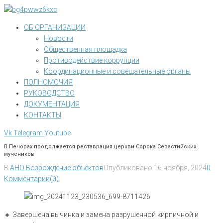
Перейти
к
ОБ ОРГАНИЗАЦИИ
контенту
Новости
Общественная площадка
Противодействие коррупции
Координационные и совещательные органы
ПОЛНОМОЧИЯ
РУКОВОДСТВО
ДОКУМЕНТАЦИЯ
КОНТАКТЫ
Vk
Telegram
Youtube
В Печорах продолжается реставрация церкви Сорока Севастийских
мучеников
В
АНО Возрождение объектов
Опубликовано
16 ноября, 2024
0
Комментарии(й)
🔸️ Завершена вычинка и замена разрушенной кирпичной и