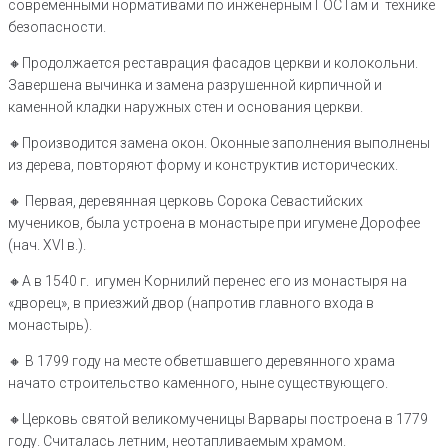
современными нормативами по инженерным ГОСТам и технике
безопасности.
🔸️Продолжается реставрация фасадов церкви и колокольни.
Завершена вычинка и замена разрушенной кирпичной и
каменной кладки наружных стен и основания церкви.
🔸️Производится замена окон. Оконные заполнения выполнены
из дерева, повторяют форму и конструктив исторических.
🔸️ Первая, деревянная церковь Сорока Севастийских
мучеников, была устроена в монастыре при игумене Дорофее
(нач. XVI в.).
🔸️А в 1540 г. игумен Корнилий перенес его из монастыря на
«дворец», в приезжий двор (напротив главного входа в
монастырь).
🔸️ В 1799 году на месте обветшавшего деревянного храма
начато строительство каменного, ныне существующего.
🔸️Церковь святой великомученицы Варвары построена в 1779
году. Считалась летним, неотапливаемым храмом.