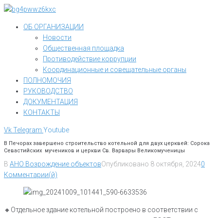
Перейти
к
ОБ ОРГАНИЗАЦИИ
контенту
Новости
Общественная площадка
Противодействие коррупции
Координационные и совещательные органы
ПОЛНОМОЧИЯ
РУКОВОДСТВО
ДОКУМЕНТАЦИЯ
КОНТАКТЫ
Vk
Telegram
Youtube
В Печорах завершено строительство котельной для двух церквей: Сорока
Севастийских мучеников и церкви Св. Варвары Великомученицы
В
АНО Возрождение объектов
Опубликовано
8 октября, 2024
0
Комментарии(й)
🔸️Отдельное здание котельной построено в соответствии с