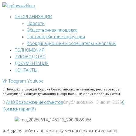
Перейти
к
ОБ ОРГАНИЗАЦИИ
контенту
Новости
Общественная площадка
Противодействие коррупции
Координационные и совещательные органы
ПОЛНОМОЧИЯ
РУКОВОДСТВО
ДОКУМЕНТАЦИЯ
КОНТАКТЫ
Vk
Telegram
Youtube
В Печорах, в церкви Сорока Севастийских мучеников, реставраторы
приступили к оштукатуриванию (накрывочный слой) фасадных стен
В
АНО Возрождение объектов
Опубликовано
13 июня, 2025
0
Комментарии(й)
🔸Ведутся работы по монтажу медного окрытия карниза