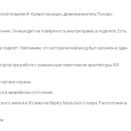
ской епархии И. Кривогорницин, древнехранитель Псково-
ик. Он выходит на поверхность внутри храма, в подклете. Есть
подклет. Напомним, что исторический вход был заложен в один
оров при работе с уникальным памятником архитектуры XVI
 органа охраны.
ся в аварийном состоянии.
ого жилья в XV веке на берегу Мальского озера. Расположен в
ом.