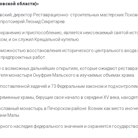
овской области)»
овский, директор Реставрационно- строительных мастерских Псков
 протоиерей Леонид Секретарев.
хранению и приспособлению, является неиссекаемый святой источн
ком, и он служил Крещальной купелью.
можностью восстановления исторического центрального входа в 
 предпроектных работ.
 о возможных дальнейших открытиях, которые ожидают реставрат
ателя монастыря Онуфрия Мальского в изучаемых объемах храма.
 поставленной задачей и 73 Федеральным законом и под контролем
менные храмы, берущие свое начало в середине XV века, находят
лавный монастырь в Печорском районе. Возник как место иноческ
евни Малы.
урного наследия федерального значения и охраняется государств