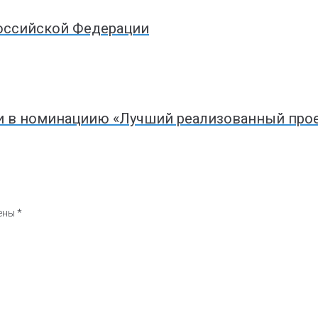
Российской Федерации
в номинациию «Лучший реализованный проек
чены
*