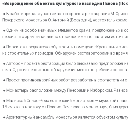
«Возрождение объектов культурного наследия Пскова (Пск
🔸В работе приняли участие автор проекта реставрации М. Фрин
Печерского монастыря О. Антоний (Воеводин), настоятель храма
🔸Одним из особо значимых элементов храма, предложенных к со
версия, что храм изначально строился именно над этим источни
🔸Пооектом предложено обустроить помещение Крещальни с воз
из строительных периодов. Обнаружен реставраторами во время
🔸Автором проекта реставрации было высказано предположение
века. Одно из вероятных- обнаружение место погребения основ
🔸️Проект противоаварийных работ разработан в соответствии с
🔸️Монастырь расположен между Печорами и Изборском. Разновре
🔸️Мальской Спасо-Рождественский монастырь — мужской правос
18 км к юго-востоку от Псково-Печерского монастыря, близ дер
🔸️Архитектурный ансамбль монастыря является объектом культ