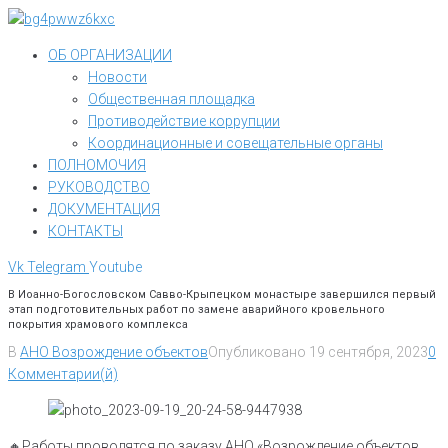
Перейти
к
ОБ ОРГАНИЗАЦИИ
контенту
Новости
Общественная площадка
Противодействие коррупции
Координационные и совещательные органы
ПОЛНОМОЧИЯ
РУКОВОДСТВО
ДОКУМЕНТАЦИЯ
КОНТАКТЫ
Vk
Telegram
Youtube
В Иоанно-Богословском Савво-Крыпецком монастыре завершился первый
этап подготовительных работ по замене аварийного кровельного
покрытия храмового комплекса
В
АНО Возрождение объектов
Опубликовано
19 сентября, 2023
0
Комментарии(й)
🔸️Работы проводятся по заказу АНО «Возрождение объектов