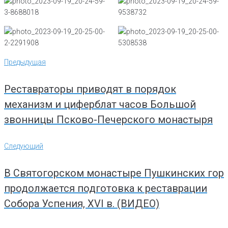
Навигация
Предыдущая
Предыдущая
по
записям
Реставраторы приводят в порядок
механизм и циферблат часов Большой
звонницы Псково-Печерского монастыря
Следующий
Следующий
В Святогорском монастыре Пушкинских гор
продолжается подготовка к реставрации
Собора Успения, XVI в. (ВИДЕО)