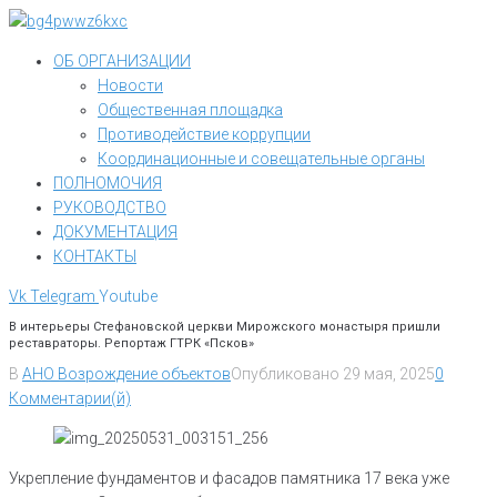
Перейти
к
ОБ ОРГАНИЗАЦИИ
контенту
Новости
Общественная площадка
Противодействие коррупции
Координационные и совещательные органы
ПОЛНОМОЧИЯ
РУКОВОДСТВО
ДОКУМЕНТАЦИЯ
КОНТАКТЫ
Vk
Telegram
Youtube
В интерьеры Стефановской церкви Мирожского монастыря пришли
реставраторы. Репортаж ГТРК «Псков»
В
АНО Возрождение объектов
Опубликовано
29 мая, 2025
0
Комментарии(й)
Укрепление фундаментов и фасадов памятника 17 века уже