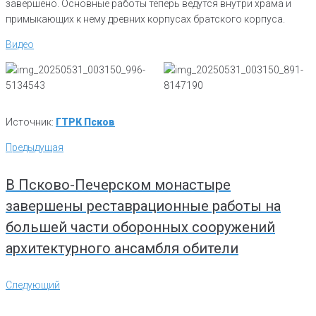
завершено. Основные работы теперь ведутся внутри храма и
примыкающих к нему древних корпусах братского корпуса.
Видео
Источник:
ГТРК Псков
Навигация
Предыдущая
Предыдущая
по
записям
В Псково-Печерском монастыре
завершены реставрационные работы на
большей части оборонных сооружений
архитектурного ансамбля обители
Следующий
Следующий