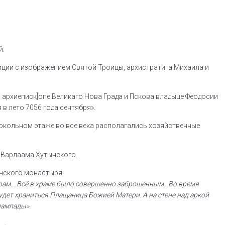
й.
иции с изображением Святой Троицы, архистратига Михаила и
и архиеписк]опе Великаго Нова Града и Пскова владыце Феодосии
в лето 7056 года сентября».
цокольном этаже во все века располагались хозяйственные
я Варлаама Хутынского.
енского монастыря:
храм… Всё в храме было совершенно заброшенным
…
Во время
будет храниться Плащаница Божией Матери. А на стене над аркой
лампады».