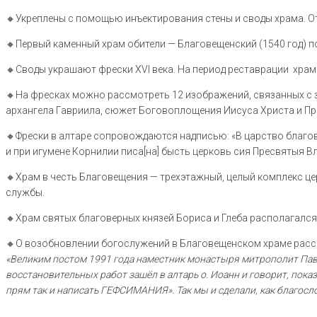
🔸Укреплены с помощью инъектирования стены и своды храма. О
🔸Первый каменный храм обители — Благовещенский (1540 год) п
🔸Своды украшают фрески XVI века. На период реставрации хра
🔸На фресках можно рассмотреть 12 изображений, связанных с 
архангела Гавриила, сюжет Боговоплощения Иисуса Христа и П
🔸Фрески в алтаре сопровождаются надписью: «В царство благов
и при игумене Корнилии писа[на] бысть церковь сия Пресвятыя Вл
🔸Храм в честь Благовещения — трехэтажный, целый комплекс це
службы.
🔸Храм святых благоверных князей Бориса и Глеба располагался 
🔸О возобновлении богослужений в Благовещенском храме расск
«Великим постом 1991 года наместник монастыря митрополит Пав
восстановительных работ зашёл в алтарь о. Иоанн и говорит, пока
прям так и написать ГЕФСИМАНИЯ». Так мы и сделали, как благосло