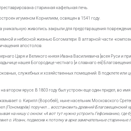
треставрирована старинная кафельная печь.
остроен игуменом Корнилием, освящен в 1541 году.
ма уникальную живопись закрыли для предотвращения повреждени
земной и небесной жизнью Богоматери. В алтарной части -композ
ричащения апостолов.
ернаго Царя и Великого князя Ивана Василиевича [всея Руси и пр
адычице нашея Богородице честнаго [и славнаго ея] Благовещения 
рковных, служебных и хозяйственных помещений. В подклете или 
на втором ярусе. В 1803 году был устроен еще один придел, во им
азывает о. Кирилл (Воробей), ныне насельник Московского Срет
ел (Пономарёв) поручил … восстановить древний Благовещенский 
зывая на нишу с окном: «А вот тут нужно устроить Гефсиманию, где 
вил о. Иоанн, подвесив к потолку в арке замечательные старинные 