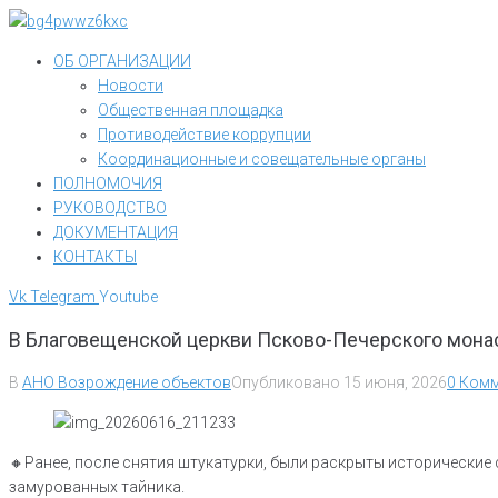
Перейти
к
ОБ ОРГАНИЗАЦИИ
контенту
Новости
Общественная площадка
Противодействие коррупции
Координационные и совещательные органы
ПОЛНОМОЧИЯ
РУКОВОДСТВО
ДОКУМЕНТАЦИЯ
КОНТАКТЫ
Vk
Telegram
Youtube
В Благовещенской церкви Псково-Печерского мон
В
АНО Возрождение объектов
Опубликовано
15 июня, 2026
0 Комм
🔸Ранее, после снятия штукатурки, были раскрыты исторические
замурованных тайника.