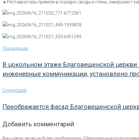
🔸Реставраторы привели в порядок своды и стены, завершают за
Навигация
Предыдущая
Предыдущая
по
записям
В цокольном этаже Благовещенской церкви
инженерные коммуникации, установлено пр
Следующий
Следующий
Преображается фасад Благовещенской церк
Добавить комментарий
Ваш адрес email не будет опубликован.
Обязательные поля поме