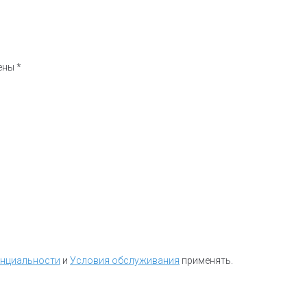
чены
*
енциальности
и
Условия обслуживания
применять.