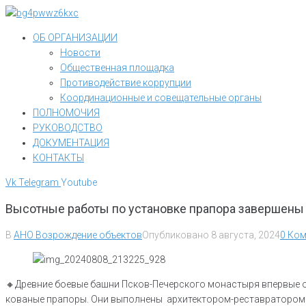
Перейти
к
ОБ ОРГАНИЗАЦИИ
контенту
Новости
Общественная площадка
Противодействие коррупции
Координационные и совещательные органы
ПОЛНОМОЧИЯ
РУКОВОДСТВО
ДОКУМЕНТАЦИЯ
КОНТАКТЫ
Vk
Telegram
Youtube
Высотные работы по установке прапора завершены
В
АНО Возрождение объектов
Опубликовано
8 августа, 2024
0 Ком
🔸️Древние боевые башни Псков-Печерского монастыря впервые о
кованые прапоры. Они выполнены архитектором-реставратором 