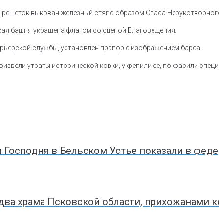
 решеток выкован железный стяг с образом Спаса Нерукотворног
ская башня украшена флагом со сценой Благовещения.
курьерской службы, установлен прапор с изображением барса.
оизвели утраты исторической ковки, укрепили ее, покрасили спе
 Господня в Бельском Устье показали в феде
ва храма Псковской области, прихожанами к