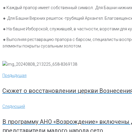
🔸️Каждый прапор имеет собственный символ. Для Башни нижних
🔸️ Для Башни Верхних решеток -трубящий Архангел. Благовещен
🔸️На башне Изборской, служившей, в частности, воротами для 
🔸️Выполняя реставрацию прапора с барсом, специалисты воспр
элементы покрыты сусальным золотом.
Навигация
Предыдущая
Предыдущая
по
записям
Сюжет о восстановлении церкви Вознесения
Следующий
Следующий
В программу АНО «Возрождение» включены д
представители малого народа сето