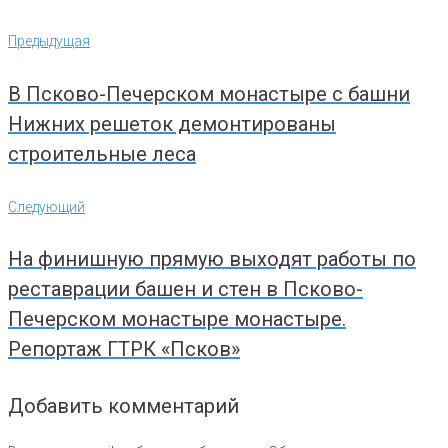
Навигация
Предыдущая
Предыдущая
по
записям
В Псково-Печерском монастыре с башни
Нижних решеток демонтированы
строительные леса
Следующий
Следующий
На финишную прямую выходят работы по
реставрации башен и стен в Псково-
Печерском монастыре монастыре.
Репортаж ГТРК «Псков»
Добавить комментарий