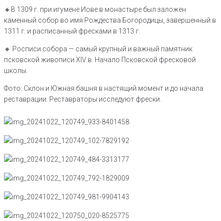
🔸️В 1309 г. при игумене Иове в монастыре был заложен
каменный собор во имя Рождества Богородицы, завершенный в
1311 г. и расписанный фресками в 1313 г.
🔸️ Росписи собора — самый крупный и важный памятник
псковской живописи XIV в. Начало Псковской фресковой
школы.
Фото: Склон и Южная башня в настящий момент и до начала
реставрации. Реставраторы исследуют фрески.