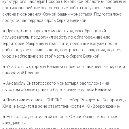
культурного наследия Пскова (Псковской области)», проведены
противоаварийные спасательные работы по укреплению
склона и основания Южной башни монастыря. Подготовлена
прогулочная терраса вдоль берега Великой.
🔸️Приход Снетогорского монастыря, как образцовый
пользователь, продолжил работу по облагораживанию
территории. Закрашены граффити, появившиеся уже после
работ по укреплению склона, построены ограждения, ведется,
уход и наблюдение за этой частью берега Великой.
🔸️Участок со стороны Великой является красивейшей видовой
панорамой Пскова.
🔸️Ансамбль Снетогорского монастыря расположен на
высоком обрыве правого берега излучены реки Великой.
🔸️Памятник из списка ЮНЕСКО — собор Рождества Богородицы
XIV в., находится в зоне ответственности АНО «Возрождение».
🔸️Несколько десятилетий склон и Южная башня монастыря
находились