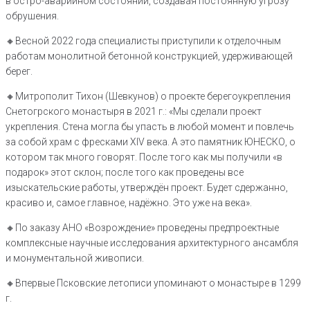
в остро-аварийном состоянии, создавая постоянную угрозу
обрушения.
🔸️Весной 2022 года специалисты приступили к отделочным
работам монолитной бетонной конструкцией, удерживающей
берег.
🔸️Митрополит Тихон (Шевкунов) о проекте берегоукрепления
Снетогрского монастыря в 2021 г.: «Мы сделали проект
укрепления. Стена могла бы упасть в любой момент и повлечь
за собой храм с фресками XIV века. А это памятник ЮНЕСКО, о
котором так много говорят. После того как мы получили «в
подарок» этот склон; после того как проведены все
изыскательские работы, утверждён проект. Будет сдержанно,
красиво и, самое главное, надёжно. Это уже на века».
🔸️По заказу АНО «Возрождение» проведены предпроектные
комплексные научные исследования архитектурного ансамбля
и монументальной живописи.
🔸️Впервые Псковские летописи упоминают о монастыре в 1299
г.