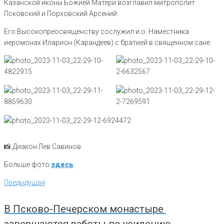
Казанской иконы Божией Матери возглавил митрополит
Псковский и Порховский Арсений.
Его Высокопреосвященству сослужил и.о. Наместника
иеромонах Иларион (Карандеев) с братией в священном сане.
📸 Диакон Лев Савинов.
Больше фото
здесь
.
Навигация
Предыдущая
Предыдущая
по
записям
В Псково-Печерском монастыре
завершаются работы по усилению