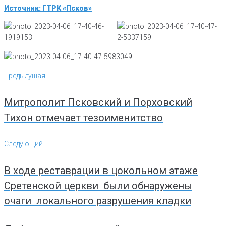
Источник: ГТРК «Псков»
Навигация
Предыдущая
Предыдущая
по
записям
Митрополит Псковский и Порховский
Тихон отмечает тезоименитство
Следующий
Следующий
В ходе реставрации в цокольном этаже
Сретенской церкви были обнаружены
очаги локального разрушения кладки