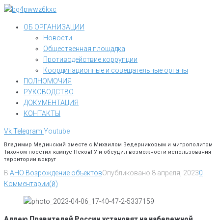
Перейти
к
ОБ ОРГАНИЗАЦИИ
контенту
Новости
Общественная площадка
Противодействие коррупции
Координационные и совещательные органы
ПОЛНОМОЧИЯ
РУКОВОДСТВО
ДОКУМЕНТАЦИЯ
КОНТАКТЫ
Vk
Telegram
Youtube
Владимир Мединский вместе с Михаилом Ведерниковым и митрополитом
Тихоном посетил кампус ПсковГУ и обсудил возможности использования
территории вокруг
В
АНО Возрождение объектов
Опубликовано
8 апреля, 2023
0
Комментарии(й)
Аллею Правителей России установят на набережной