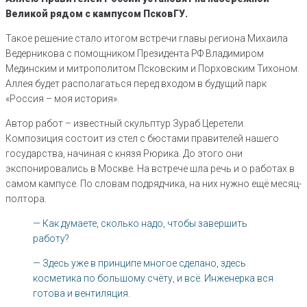
Великой рядом с кампусом ПсковГУ.
Такое решение стало итогом встречи главы региона Михаила
Ведерникова с помощником Президента РФ Владимиром
Мединским и митрополитом Псковским и Порховским Тихоном.
Аллея будет располагаться перед входом в будущий парк
«Россия – моя история».
Автор работ – известный скульптур Зураб Церетели.
Композиция состоит из стел с бюстами правителей нашего
государства, начиная с князя Рюрика. До этого они
экспонировались в Москве. На встрече шла речь и о работах в
самом кампусе. По словам подрядчика, на них нужно ещё месяц-
полтора.
— Как думаете, сколько надо, чтобы завершить
работу?
— Здесь уже в принципе многое сделано, здесь
косметика по большому счёту, и всё. Инженерка вся
готова и вентиляция.