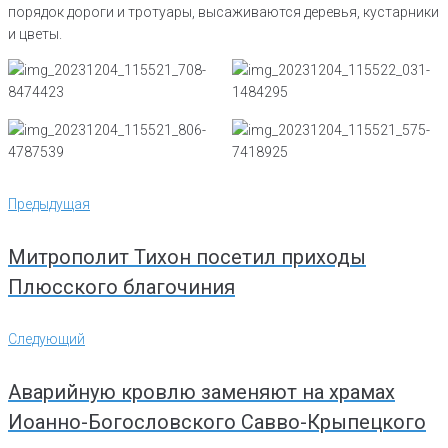
порядок дороги и тротуары, высаживаются деревья, кустарники
и цветы.
Навигация
Предыдущая
Предыдущая
по
записям
Митрополит Тихон посетил приходы
Плюсского благочиния
Следующий
Следующий
Аварийную кровлю заменяют на храмах
Иоанно-Богословского Савво-Крыпецкого