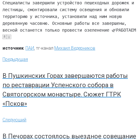
Специалисты завершили устройство пешеходных дорожек и
лестницы, смонтировали систему освещения и обновили
территорию у источника, установили над ним новую
деревянную часовню. Основные работы все завершены,
весной останется только провести озеленение 🌿РАБОТАЕМ
🇷🇺
источник
:
ПАИ
, тг-канал
Михаил Ведерников
Навигация
Предыдущая
Предыдущая
по
записям
В Пушкинских Горах завершаются работы
по реставрации Успенского собора в
Святогорском монастыре. Сюжет ГТРК
«Псков»
Следующий
Следующий
В Печорах состоялось выездное совещание