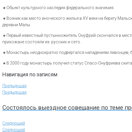
🔸️Обьект культурного наследия федерального значения.
🔸️Возник как место иноческого жилья в XV веке на берегу Маль
деревни Малы.
🔸️Первый известный пустынножитель Онуфрий скончался в местно
прихожане состояли из русских и сето.
🔸️Монастырь неоднократно подвергался нападениям ливонцев,
🔸️В 2000 году монастырь получил статус Спасо-Онуфриева скит
Навигация по записям
Предыдущая
Предыдущая
Состоялось выездное совещание по теме пр
Следующий
Следующий