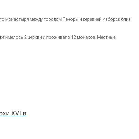
кого монастыря между городом Печоры и деревней Изборск близ
уже имелось 2 церкви и проживало 12 монахов. Местные
хи XVI в