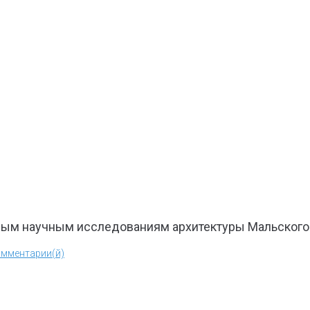
сным научным исследованиям архитектуры Мальског
омментарии(й)