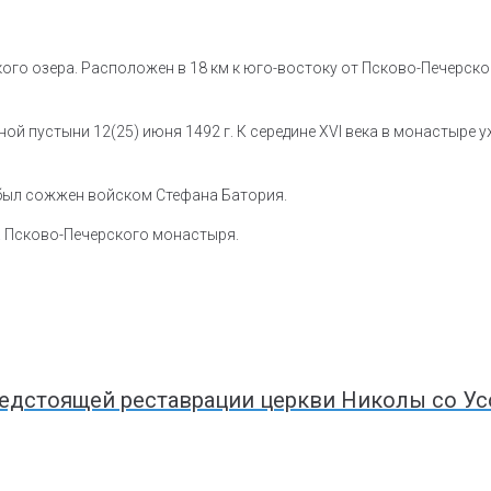
ского озера. Расположен в 18 км к юго-востоку от Псково-Печерс
й пустыни 12(25) июня 1492 г. К середине XVI века в монастыре 
 был сожжен войском Стефана Батория.
а Псково-Печерского монастыря.
едстоящей реставрации церкви Николы со Усо