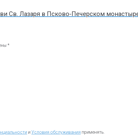
ви Св. Лазаря в Псково-Печерском монастыр
чены
*
енциальности
и
Условия обслуживания
применять.