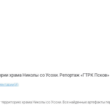
ории храма Николы со Усохи. Репортаж «ГТРК Псков»
ентарии(й)
 территорию храма Николы со Усохи. Все найденные артефакты пе