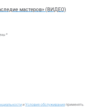
аследие мастеров» (ВИДЕО)
чены
*
енциальности
и
Условия обслуживания
применять.