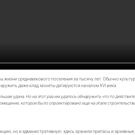
ры жизни средневекового поселения за тысячу лет. Обычно культу
наружить даже клад, монеты датируются началом XVI века.
ольшая удача. Но на этот раз им удалось обнаружить что-то действи
щение, которое было спроектировано еще на этапе строительства, т
цию, но и административную: здесь хранили припасы и архивные 