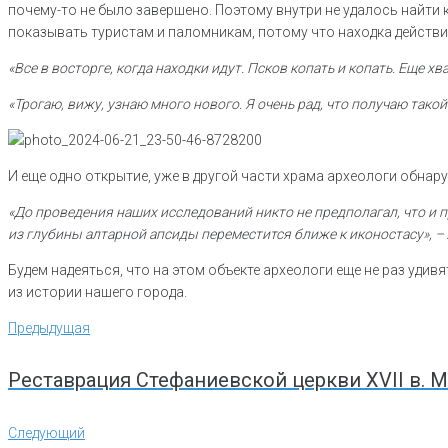
почему-то не было завершено. Поэтому внутри не удалось найти 
показывать туристам и паломникам, потому что находка действит
«Все в восторге, когда находки идут. Псков копать и копать. Еще хв
«Трогаю, вижу, узнаю много нового. Я очень рад, что получаю так
И еще одно открытие, уже в другой части храма археологи обна
«До проведения наших исследований никто не предполагал, что и п
из глубины алтарной апсиды переместится ближе к иконостасу», –
Будем надеяться, что на этом объекте археологи еще не раз уди
из истории нашего города.
Навигация
Предыдущая
Предыдущая
по
записям
Реставрация Стефаниевской церкви XVII в.
Следующий
Следующий