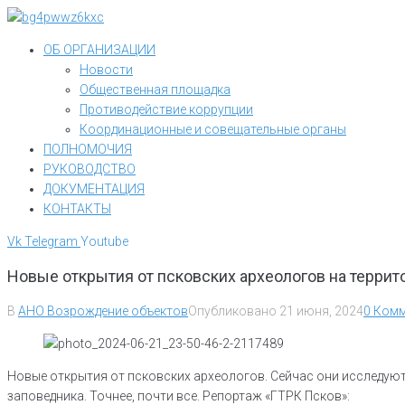
Перейти
к
ОБ ОРГАНИЗАЦИИ
контенту
Новости
Общественная площадка
Противодействие коррупции
Координационные и совещательные органы
ПОЛНОМОЧИЯ
РУКОВОДСТВО
ДОКУМЕНТАЦИЯ
КОНТАКТЫ
Vk
Telegram
Youtube
Новые открытия от псковских археологов на террит
В
АНО Возрождение объектов
Опубликовано
21 июня, 2024
0 Комм
Новые открытия от псковских археологов. Сейчас они исследуют
заповедника. Точнее, почти все. Репортаж «ГТРК Псков»: