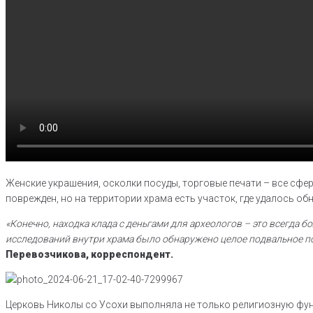
Женские украшения, осколки посуды, торговые печати – все сфе
поврежден, но на территории храма есть участок, где удалось об
«Конечно, находка клада с деньгами для археологов – это всегда б
исследований внутри храма было обнаружено целое подвальное поме
Перевозчикова, корреспондент.
Церковь Николы со Усохи выполняла не только религиозную функ