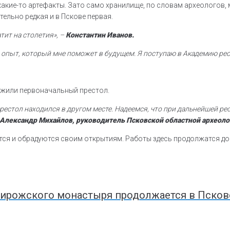
какие-то артефакты. Зато само хранилище, по словам археологов, 
ельно редкая и в Пскове первая.
атит на столетия», –
Константин Иванов.
ой опыт, который мне поможет в будущем. Я поступаю в Академию рес
ружили первоначальный престол.
рестол находился в другом месте. Надеемся, что при дальнейшей ре
Александр Михайлов, руководитель Псковской областной археоло
вятся и обрадуются своим открытиям. Работы здесь продолжатся до
 Мирожского монастыря продолжается в Псков