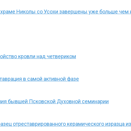
храме Николы со Усохи завершены уже больше чем н
ройство кровли над четвериком
аврация в самой активной фазе
ания бывшей Псковской Духовной семинарии
зец отреставрированного керамического изразца из