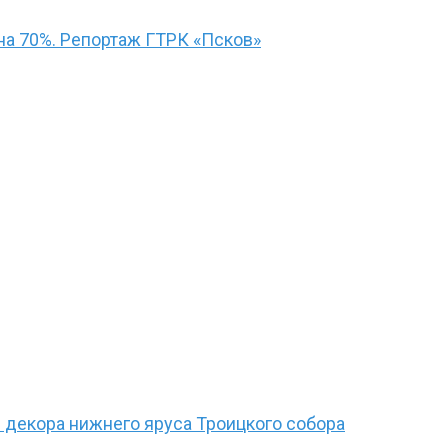
а 70%. Репортаж ГТРК «Псков»
 декора нижнего яруса Троицкого собора