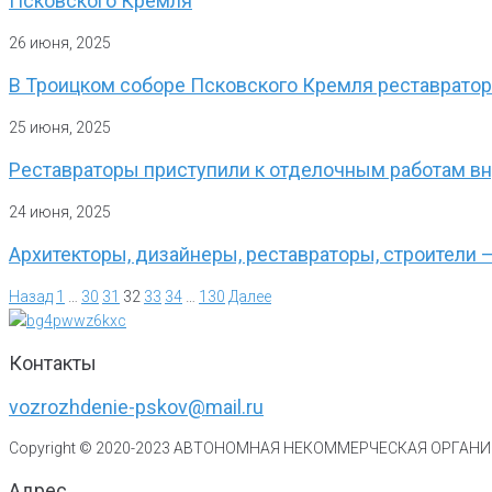
Псковского Кремля
26 июня, 2025
В Троицком соборе Псковского Кремля реставрато
25 июня, 2025
Реставраторы приступили к отделочным работам в
24 июня, 2025
Архитекторы, дизайнеры, реставраторы, строители 
Назад
1
…
30
31
32
33
34
…
130
Далее
Контакты
vozrozhdenie-pskov@mail.ru
Copyright © 2020-
2023
АВТОНОМНАЯ НЕКОММЕРЧЕСКАЯ ОРГАНИЗ
Адрес