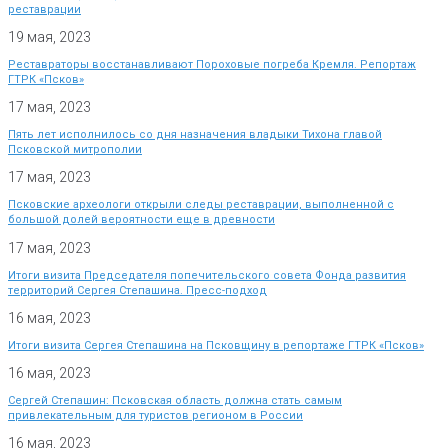
реставрации
19 мая, 2023
Реставраторы восстанавливают Пороховые погреба Кремля. Репортаж
ГТРК «Псков»
17 мая, 2023
Пять лет исполнилось со дня назначения владыки Тихона главой
Псковской митрополии
17 мая, 2023
Псковские археологи открыли следы реставрации, выполненной с
большой долей вероятности еще в древности
17 мая, 2023
Итоги визита Председателя попечительского совета Фонда развития
территорий Сергея Степашина. Пресс-подход
16 мая, 2023
Итоги визита Сергея Степашина на Псковщину в репортаже ГТРК «Псков»
16 мая, 2023
Сергей Степашин: Псковская область должна стать самым
привлекательным для туристов регионом в России
16 мая, 2023