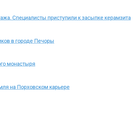
ажа. Специалисты приступили к засыпке керамзита
иков в городе Печоры
ого монастыря
мля на Порховском карьере