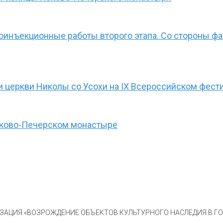
оинъекционные работы второго этапа. Со стороны 
 церкви Николы со Усохи на IX Всероссийском фести
сково-Печерском монастыре
АЦИЯ «ВОЗРОЖДЕНИЕ ОБЪЕКТОВ КУЛЬТУРНОГО НАСЛЕДИЯ В ГОР