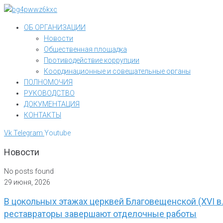
Перейти
к
ОБ ОРГАНИЗАЦИИ
контенту
Новости
Общественная площадка
Противодействие коррупции
Координационные и совещательные органы
ПОЛНОМОЧИЯ
РУКОВОДСТВО
ДОКУМЕНТАЦИЯ
КОНТАКТЫ
Vk
Telegram
Youtube
Новости
No posts found
29 июня, 2026
В цокольных этажах церквей Благовещенской (XVI в.)
реставраторы завершают отделочные работы