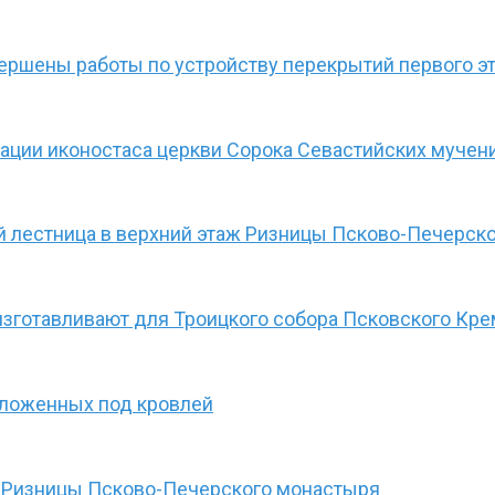
ршены работы по устройству перекрытий первого эт
ации иконостаса церкви Сорока Севастийских мучен
ой лестница в верхний этаж Ризницы Псково-Печерск
изготавливают для Троицкого собора Псковского Кре
оложенных под кровлей
 Ризницы Псково-Печерского монастыря