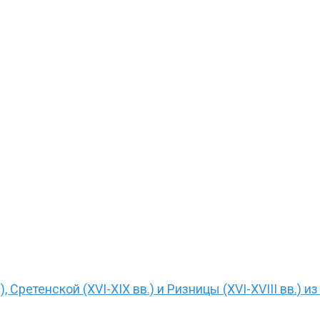
, Сретенской (XVI-XIX вв.) и Ризницы (XVI-XVIII вв.