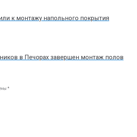
пили к монтажу напольного покрытия
еников в Печорах завершен монтаж полов
чены
*