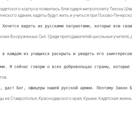
адетского корпуса появилась благодаря митрополиту Тихону Шевк
еского здания, кадеты будут жить и учиться при Псково-Печерск
 Хочется видеть их русскими патриотами, которые всю свою
ских Вооруженных Сил. Среди преподавателей школьные учителя, 
 в каждом из учащихся раскрыть и увидеть его заинтересов
ми. Я сейчас говорю о всех добровольцах страны, которые 
тов.
, даст Бог, офицеры нашей русской армии. Поэтому Закон Б
цы из Ставрополья, Краснодарского края, Крыма. Кадетская жизнь с