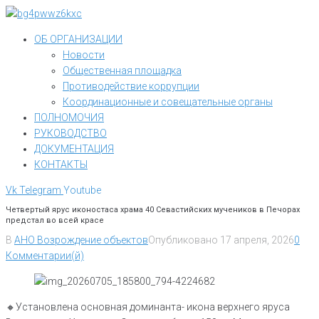
Перейти
к
ОБ ОРГАНИЗАЦИИ
контенту
Новости
Общественная площадка
Противодействие коррупции
Координационные и совещательные органы
ПОЛНОМОЧИЯ
РУКОВОДСТВО
ДОКУМЕНТАЦИЯ
КОНТАКТЫ
Vk
Telegram
Youtube
Четвертый ярус иконостаса храма 40 Севастийских мучеников в Печорах
предстал во всей красе
В
АНО Возрождение объектов
Опубликовано
17 апреля, 2026
0
Комментарии(й)
🔸Установлена основная доминанта- икона верхнего яруса