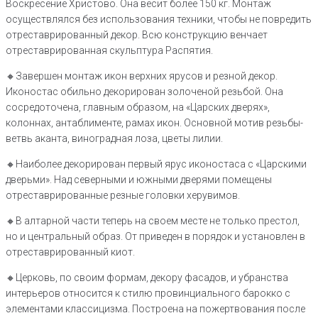
Воскресение Христово. Она весит более 150 кг. Монтаж
осуществлялся без использования техники, чтобы не повредить
отреставрированный декор. Всю конструкцию венчает
отреставрированная скульптура Распятия.
🔸Завершен монтаж икон верхних ярусов и резной декор.
Иконостас обильно декорирован золоченой резьбой. Она
сосредоточена, главным образом, на «Царских дверях»,
колоннах, антаблименте, рамах икон. Основной мотив резьбы-
ветвь аканта, виноградная лоза, цветы лилии.
🔸Наиболее декорирован первый ярус иконостаса с «Царскими
дверьми». Над северными и южными дверями помещены
отреставрированные резные головки херувимов.
🔸В алтарной части теперь на своем месте не только престол,
но и центральный образ. От приведен в порядок и установлен в
отреставрированный киот.
🔸Церковь, по своим формам, декору фасадов, и убранства
интерьеров относится к стилю провинциального барокко с
элементами классицизма. Построена на пожертвования после