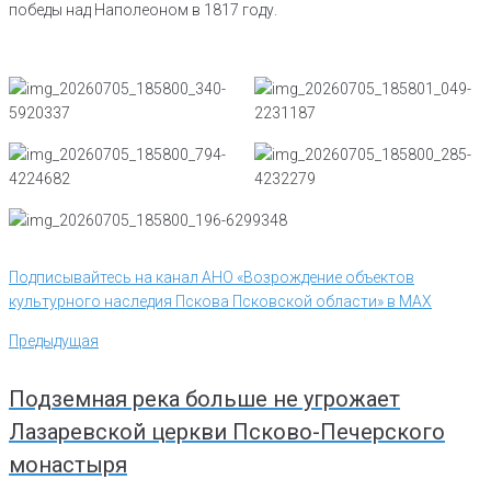
победы над Наполеоном в 1817 году.
Подписывайтесь на канал АНО «Возрождение объектов
культурного наследия Пскова Псковской области» в MAX
Навигация
Предыдущая
Предыдущая
по
записям
Подземная река больше не угрожает
Лазаревской церкви Псково-Печерского
монастыря