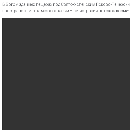
В Богом зданных пещерах под Свято-Успенским Псково-Печерск
пространств метод мюонографии – регистрации потоков космиче