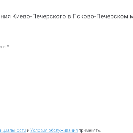
ония Киево-Печерского в Псково-Печерском 
чены
*
енциальности
и
Условия обслуживания
применять.