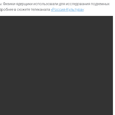
ы. Физики-ядерщики использовали для исследования подземных
дробнее в сюжете телеканала
«Россия-Культура»
: