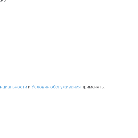
чены
*
енциальности
и
Условия обслуживания
применять.