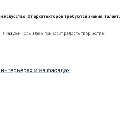
 искусство. От архитекторов требуются знания, талант,
, а каждый новый день приносит радость творчества!
 интерьерах и на фасадах