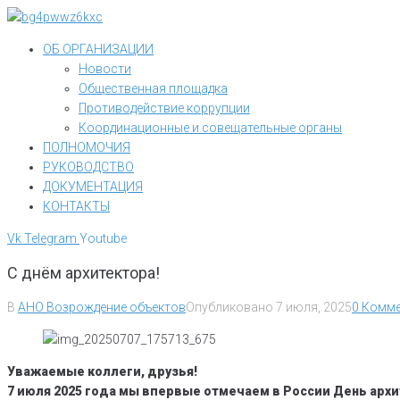
Перейти
к
ОБ ОРГАНИЗАЦИИ
контенту
Новости
Общественная площадка
Противодействие коррупции
Координационные и совещательные органы
ПОЛНОМОЧИЯ
РУКОВОДСТВО
ДОКУМЕНТАЦИЯ
КОНТАКТЫ
Vk
Telegram
Youtube
С днём архитектора!
В
АНО Возрождение объектов
Опубликовано
7 июля, 2025
0 Комме
Уважаемые коллеги, друзья!
7 июля 2025 года мы впервые отмечаем в России День ар