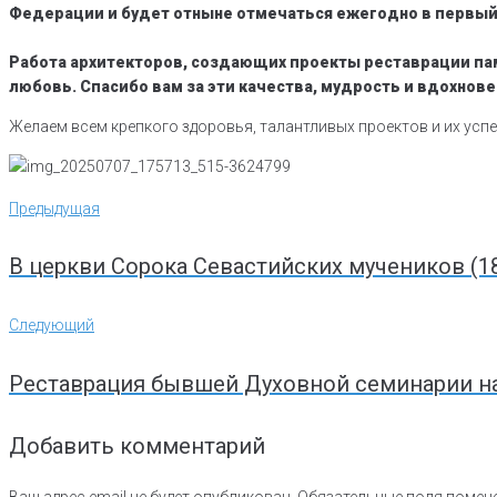
Федерации и будет отныне отмечаться ежегодно в первый
Работа архитекторов, создающих проекты реставрации памя
любовь. Спасибо вам за эти качества, мудрость и вдохнове
Желаем всем крепкого здоровья, талантливых проектов и их усп
Навигация
Предыдущая
Предыдущая
по
записям
В церкви Сорока Севастийских мучеников (18
Следующий
Следующий
Реставрация бывшей Духовной семинарии на
Добавить комментарий