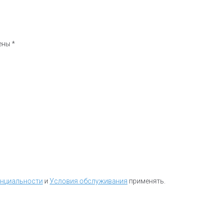
чены
*
енциальности
и
Условия обслуживания
применять.