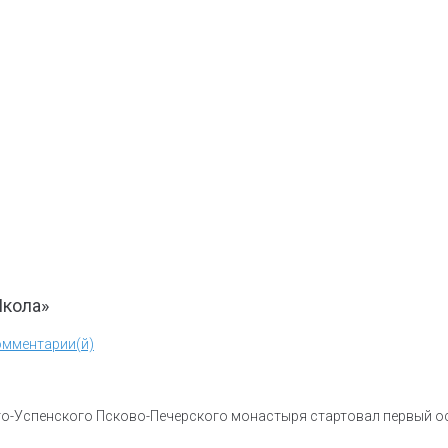
Школа»
омментарии(й)
ято-Успенского Псково-Печерского монастыря стартовал первый о