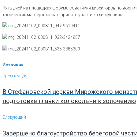
Пять дней на площадках форума советники директоров по воспи
творческих мастер классах, принять участие в дискуссиях.
Источник
Навигация
Предыдущая
Предыдущая
по
записям
В Стефановской церкви Мирожского монаст
подготовке главки колокольни к золочению
Следующий
Следующий
Завершено благоустройство береговой част