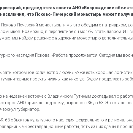
рриторий, председатель совета АНО «Возрождение объектов
 не исключил, что Псково-Печерский монастырь может получ
й Псково-Печерский монастырь, и мы это обсудим с патриархом, д
паломников. Возможно, в перспективе он мог бы стать лаврой. И П
. Думаю, мы найдём решение о выделении монастырю дополнительных
ьтурного наследия Пскова. «Работа продолжается. Сегодня мы во
ывать «огромное количество людей». «Уже есть хорошая логистика
о гуманитарные проекты нужны как никогда. Будем продолжать раб
о на недавней встрече с Владимиром Путиным докладывал о работ
, которое АНО приняло под опеку, выросло с 36 до 63. Это стало
дчеркнул губернатор.
69: 68 объектов культурного наследия федерального и регионально
аварийные и реставрационные работы, пять из них сданы в прошл