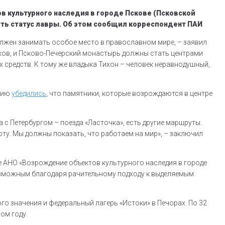
 культурного наследия в городе Пскове (Псковской
ить статус лавры. Об этом сообщил корреспондент ПАИ
олжен занимать особое место в православном мире, – заявил
сков, и Псково-Печерский монастырь должны стать центрами
 средств. К тому же владыка Тихон – человек неравнодушный,
очию
убедились
, что памятники, которые возрождаются в центре
 с Петербургом – поезда «Ласточка», есть другие маршруты.
оту. Мы должны показать, что работаем на мир», – заключил
е АНО «Возрождение объектов культурного наследия в городе
 возможным благодаря рачительному подходу к выделяемым
го значения и федеральный лагерь «Истоки» в Печорах. По 32
ом году.