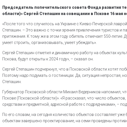
Председатель попечительского совета Фонда развития те
области)» Сергей Степашин на совещании в Пскове 16 мая
«После того что случилось на Украине с Киево-Печерской лавро
Степашин. – Это важно с точки зрения привлечения туристов и 
притяжения. К тому же в этом году обитель отмечает 550-летие
умеет строить, организовывать, умеет убеждать».
Сергей Степашин отметил и динамичную работу на объектах кул
Пскова, будут открыты к 2024 году», – сказал он.
Сергей Степашин подчеркнул, что в Псковской области хотят поб
Поэтому надо подумать о гостиницах. Да, ситуация непростая, н
Степашин.
Губернатор Псковской области Михаил Ведерников напомнил, чт
Пскове (Псковской области)». «Я рассказал, что число объектов
средствам и предметной, адресной работе с подрядчиками», – по
По его словам, на сегодня количество объектов составляет уже 
объектам завершено проектирование, на семи проведены противо