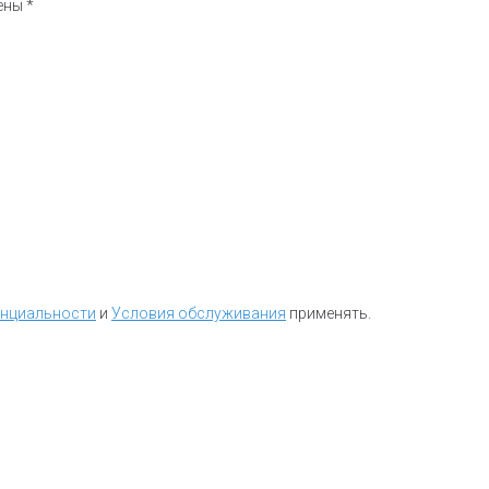
чены
*
енциальности
и
Условия обслуживания
применять.