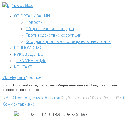
Перейти
к
ОБ ОРГАНИЗАЦИИ
контенту
Новости
Общественная площадка
Противодействие коррупции
Координационные и совещательные органы
ПОЛНОМОЧИЯ
РУКОВОДСТВО
ДОКУМЕНТАЦИЯ
КОНТАКТЫ
Vk
Telegram
Youtube
Свято-Троицкий кафедральный собороюновляет свой вид. Репортаж
«Первого Псковского»
В
АНО Возрождение объектов
Опубликовано
10 декабря, 2025
0
Комментарии(й)