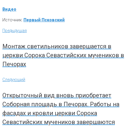
Видео
Источник:
Первый Псковский
Навигация
Предыдущая
Предыдущая
по
записям
Монтаж светильников завершается в
церкви Сорока Севастийских мучеников в
Печорах
Следующий
Следующий
Открыточный вид вновь приобретает
Соборная площадь в Печорах. Работы на
фасадах и кровли церкви Сорока
Севастийских мучеников завершаются