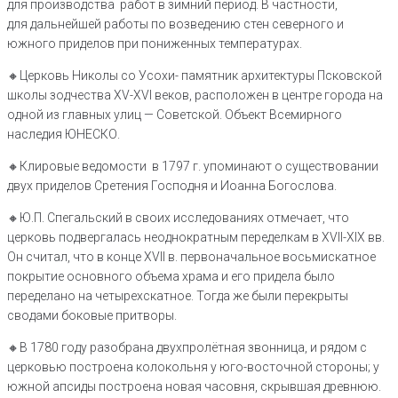
для производства работ в зимний период. В частности,
для дальнейшей работы по возведению стен северного и
южного приделов при пониженных температурах.
🔸️Церковь Николы со Усохи- памятник архитектуры Псковской
школы зодчества XV-XVI веков, расположен в центре города на
одной из главных улиц — Советской. Объект Всемирного
наследия ЮНЕСКО.
🔸️Клировые ведомости в 1797 г. упоминают о существовании
двух приделов Сретения Господня и Иоанна Богослова.
🔸️Ю.П. Спегальский в своих исследованиях отмечает, что
церковь подвергалась неоднократным переделкам в XVII-XIX вв.
Он считал, что в конце XVII в. первоначальное восьмискатное
покрытие основного объема храма и его придела было
переделано на четырехскатное. Тогда же были перекрыты
сводами боковые притворы.
🔸️В 1780 году разобрана двухпролётная звонница, и рядом с
церковью построена колокольня у юго-восточной стороны; у
южной апсиды построена новая часовня, скрывшая древнюю.