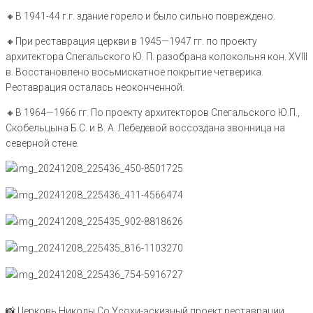
🔸️В 1941-44 г.г. здание горело и было сильно повреждено.
🔸️При реставрация церкви в 1945—1947 гг. по проекту
архитектора Спегальского Ю. П. разобрана колокольня кон. XVIII
в. Восстановлено восьмискатное покрытие четверика.
Реставрация осталась неоконченной.
🔸️В 1964—1966 гг. По проекту архитекторов Спегальского Ю.П.,
Скобельцына Б.С. и В. А. Лебедевой воссоздана звонница на
северной стене.
📸 Церковь Николы Со Усохи-эскизный проект реставрации