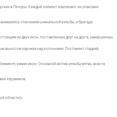
рских в Печоры. Каждый элемент извлекают из упаковки
занимались спасением уникальной резьбы, и бригада
стоящим из двух икон, поставленных друг на друга, завершенных
ым выносом карниза над колоннами. Постамент гладкий,
лименте, рамах икон. Основной мотив резьбы-ветвь аканта,
вки херувимов.
ой области)».