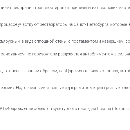
ием всех правил транспортировки, привезены из псковских масте
процессе участвуют реставраторы из Санкт- Петербурга, которые 
хъярусный, в виде сплошной стены, с постаментом и навершием, со
 основанием, по горизонтали разделяется антаблиментом с сильн
доточена, главным образом, на «Царских дверях», колоннах, антаб
верьми». Над северными и южными дверями помещены резные голо
НО «Возрождение объектов культурного наследия Пскова (Псковск