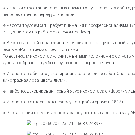
🔸Десятки отреставрированных элементов упакованы с соблюден
непосредственно перед установкой.
🔸Работа трудоемкая. Требует внимания и профессионализма. В 
специалистов по работе с деревом из Печор.
🔸В исторической справке значится: «иконостас деревянный, дву
резным «Распятием» с предстоящими.
По вертикали иконостас членится витыми колоннами с сетчатым
кувшинообразные тумбы несут колонны первого яруса.
🔸Иконостас обильно декорирован золоченой резьбой. Она сосре
виноградная лоза, цветы лилии.
🔸Наиболее декорирован первый ярус иконостаса с «Царскими д
🔸Иконостас относится к периоду постройки храма в 1817 г.
🔸Реставрация храма и иконостаса осуществлялась по заказу А