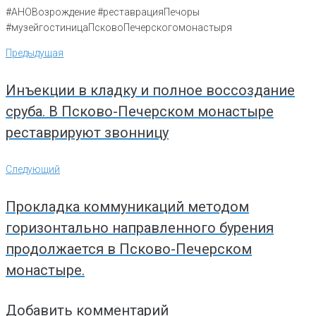
#АНОВозрождение #реставрацияПечоры
#музейгостиницаПсковоПечерскогомонастыря
Навигация
Предыдущая
Предыдущая
по
записям
Инъекции в кладку и полное воссоздание
сруба. В Псково-Печерском монастыре
реставрируют звонницу
Следующий
Следующий
Прокладка коммуникаций методом
горизонтально направленного бурения
продолжается в Псково-Печерском
монастыре.
Добавить комментарий