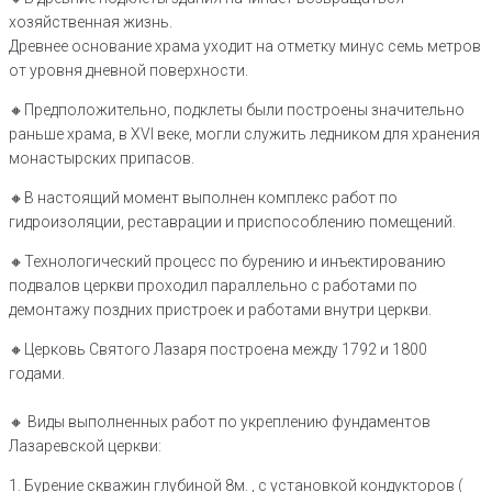
хозяйственная жизнь.
Древнее основание храма уходит на отметку минус семь метров
от уровня дневной поверхности.
🔸Предположительно, подклеты были построены значительно
раньше храма, в XVI веке, могли служить ледником для хранения
монастырских припасов.
🔸В настоящий момент выполнен комплекс работ по
гидроизоляции, реставрации и приспособлению помещений.
🔸️Технологический процесс по бурению и инъектированию
подвалов церкви проходил параллельно с работами по
демонтажу поздних пристроек и работами внутри церкви.
🔸️Церковь Святого Лазаря построена между 1792 и 1800
годами.
🔸️ Виды выполненных работ по укреплению фундаментов
Лазаревской церкви:
1. Бурение скважин глубиной 8м. , с установкой кондукторов (