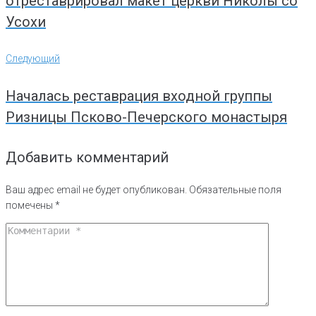
отреставрировал макет церкви Николы со
Усохи
Следующий
Следующий
Началась реставрация входной группы
Ризницы Псково-Печерского монастыря
Добавить комментарий
Ваш адрес email не будет опубликован.
Обязательные поля
помечены
*