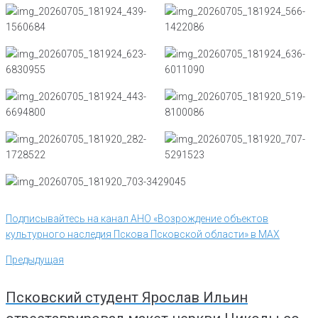
Подписывайтесь на канал АНО «Возрождение объектов
культурного наследия Пскова Псковской области» в MAX
Навигация
Предыдущая
Предыдущая
по
записям
Псковский студент Ярослав Ильин