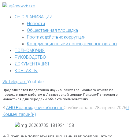
Перейти
к
ОБ ОРГАНИЗАЦИИ
контенту
Новости
Общественная площадка
Противодействие коррупции
Координационные и совещательные органы
ПОЛНОМОЧИЯ
РУКОВОДСТВО
ДОКУМЕНТАЦИЯ
КОНТАКТЫ
Vk
Telegram
Youtube
Продолжается подготовка научно- реставрационного отчета по
проведенным работам в Лазаревской церкви Псково-Печерского
монастыря для передачи объекта пользователю
В
АНО Возрождение объектов
Опубликовано
28 апреля, 2026
0
Комментарии(й)
🔸В древние подклеты здания начинает возвращаться