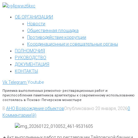
Перейти
к
ОБ ОРГАНИЗАЦИИ
контенту
Новости
Общественная площадка
Противодействие коррупции
Координационные и совещательные органы
ПОЛНОМОЧИЯ
РУКОВОДСТВО
ДОКУМЕНТАЦИЯ
КОНТАКТЫ
Vk
Telegram
Youtube
Приемка выполненных ремонтно- реставрационных работ и
приспособления памятников архитектуры к современному использованию
состоялась в Псково- Печерском монастыре
В
АНО Возрождение объектов
Опубликовано
20 января, 2026
0
Комментарии(й)
🔸Акт выполненных работ по реставрации Тайловской башни и