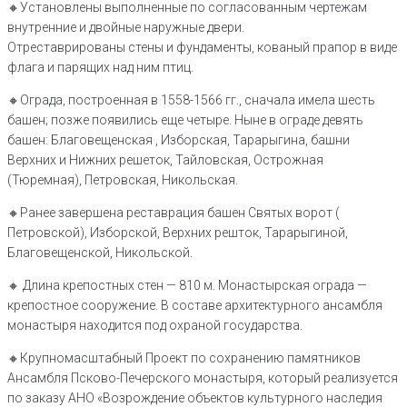
🔸Установлены выполненные по согласованным чертежам
внутренние и двойные наружные двери.
Отреставрированы стены и фундаменты, кованый прапор в виде
флага и парящих над ним птиц.
🔸️Ограда, построенная в 1558-1566 гг., сначала имела шесть
башен; позже появились еще четыре. Ныне в ограде девять
башен: Благовещенская , Изборская, Тарарыгина, башни
Верхних и Нижних решеток, Тайловская, Острожная
(Тюремная), Петровская, Никольская.
🔸Ранее завершена реставрация башен Святых ворот (
Петровской), Изборской, Верхних решток, Тарарыгиной,
Благовещенской, Никольской.
🔸️ Длина крепостных стен — 810 м. Монастырская ограда —
крепостное сооружение. В составе архитектурного ансамбля
монастыря находится под охраной государства.
🔸️Крупномасштабный Проект по сохранению памятников
Ансамбля Псково-Печерского монастыря, который реализуется
по заказу АНО «Возрождение объектов культурного наследия