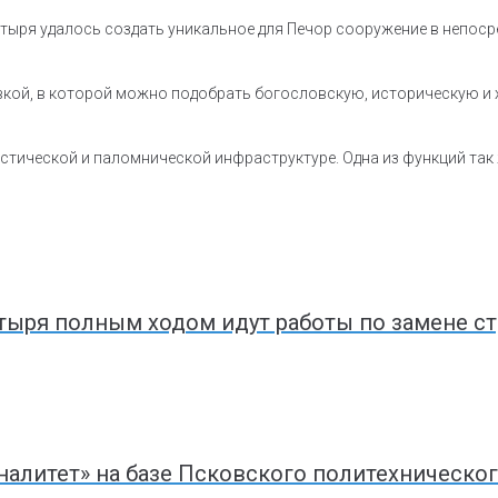
ыря удалось создать уникальное для Печор сооружение в непоср
вкой, в которой можно подобрать богословскую, историческую и
стической и паломнической инфраструктуре. Одна из функций та
ыря полным ходом идут работы по замене ст
налитет» на базе Псковского политехническо