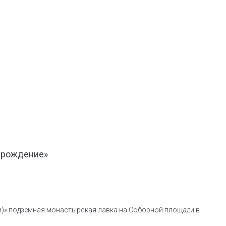
озрождение»
и)» подземная монастырская лавка на Соборной площади в