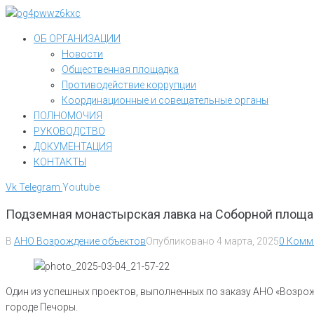
Перейти
к
ОБ ОРГАНИЗАЦИИ
контенту
Новости
Общественная площадка
Противодействие коррупции
Координационные и совещательные органы
ПОЛНОМОЧИЯ
РУКОВОДСТВО
ДОКУМЕНТАЦИЯ
КОНТАКТЫ
Vk
Telegram
Youtube
Подземная монастырская лавка на Соборной площа
В
АНО Возрождение объектов
Опубликовано
4 марта, 2025
0 Комм
Один из успешных проектов, выполненных по заказу АНО «Возро
городе Печоры.