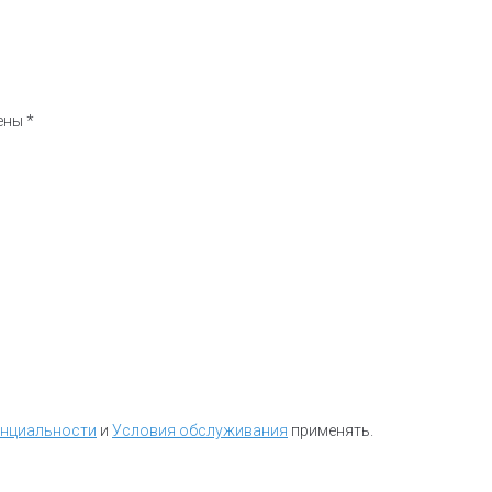
чены
*
енциальности
и
Условия обслуживания
применять.