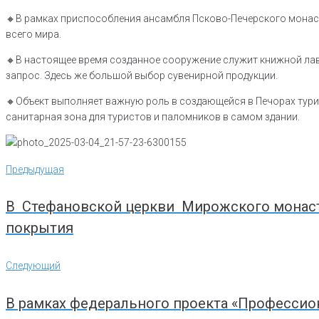
🔸В рамках приспособления ансамбля Псково-Печерского монаст
всего мира.
🔸В настоящее время созданное сооружение служит книжной ла
запрос. Здесь же большой выбор сувенирной продукции.
🔸Объект выполняет важную роль в создающейся в Печорах тури
санитарная зона для туристов и паломников в самом здании.
Навигация
Предыдущая
Предыдущая
по
записям
В Стефановской церкви Мирожского монаст
покрытия
Следующий
Следующий
В рамках федерального проекта «Профессио